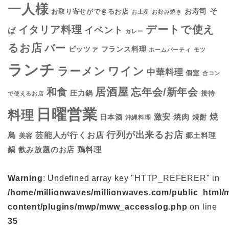
一人様
そ
お寿司
お取り寄せができるお店
お土産
お好み焼き
デートで使え
イタリア料理
イベント
ば
カレー
るお店
バー
フランス料理
ピッツァ
ホームパーティ
モツ
ランチ
ラーメン
ワイン
中華料理
個室
合コン
居酒屋
和食
忘年会/新年会
圧力鍋
接待
で使えるお店
日曜営業
料理
焼
激安
焼肉
日本酒
焼酎
沖縄料理
行列が出来るお店
鳥
芸能人が行くお店
美容
郷土料理
鍋
鶏料理
飲み放題のお店
Warning
: Undefined array key "HTTP_REFERER" in
/home/millionwaves/millionwaves.com/public_html/
content/plugins/mwp/mww_accesslog.php
on line
35