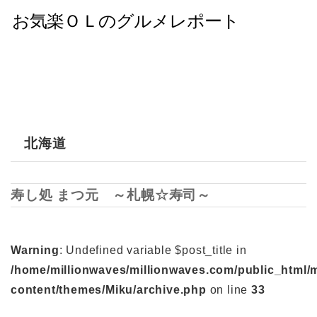
北海道
寿し処 まつ元 ～札幌☆寿司～
Warning
: Undefined variable $post_title in
/home/millionwaves/millionwaves.com/public_html/
content/themes/Miku/archive.php
on line
33