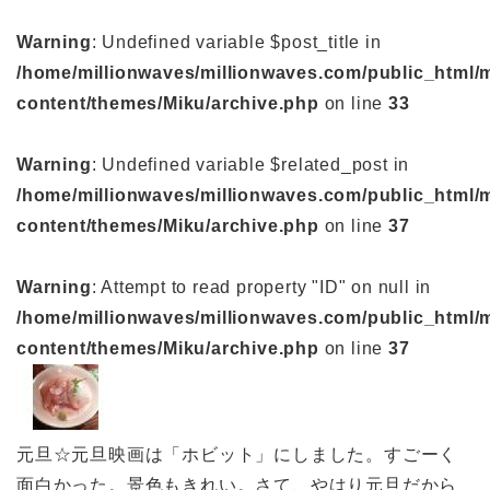
Warning
: Undefined variable $post_title in
/home/millionwaves/millionwaves.com/public_html/
content/themes/Miku/archive.php
on line
33
Warning
: Undefined variable $related_post in
/home/millionwaves/millionwaves.com/public_html/
content/themes/Miku/archive.php
on line
37
Warning
: Attempt to read property "ID" on null in
/home/millionwaves/millionwaves.com/public_html/
content/themes/Miku/archive.php
on line
37
元旦☆元旦映画は「ホビット」にしました。すごーく
面白かった。景色もきれい。さて、やはり元旦だから