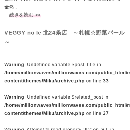
全然…
続きを読む >>
VEGGY no Ie 北24条店 ～札幌☆野菜バール
～
Warning
: Undefined variable $post_title in
/home/millionwaves/millionwaves.com/public_html/
content/themes/Miku/archive.php
on line
33
Warning
: Undefined variable $related_post in
/home/millionwaves/millionwaves.com/public_html/
content/themes/Miku/archive.php
on line
37
Warning
: Attempt to read property "ID" on null in