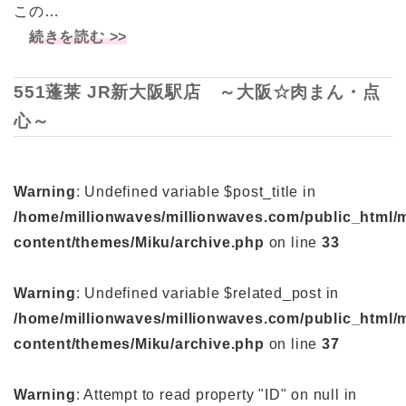
この…
続きを読む >>
551蓬莱 JR新大阪駅店 ～大阪☆肉まん・点
心～
Warning
: Undefined variable $post_title in
/home/millionwaves/millionwaves.com/public_html/
content/themes/Miku/archive.php
on line
33
Warning
: Undefined variable $related_post in
/home/millionwaves/millionwaves.com/public_html/
content/themes/Miku/archive.php
on line
37
Warning
: Attempt to read property "ID" on null in