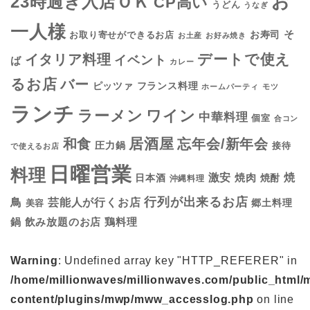
お
23時過ぎ入店ＯＫ
CP高い
うどん
うなぎ
一人様
そ
お寿司
お取り寄せができるお店
お土産
お好み焼き
デートで使え
イタリア料理
イベント
ば
カレー
るお店
バー
フランス料理
ピッツァ
ホームパーティ
モツ
ランチ
ラーメン
ワイン
中華料理
個室
合コン
居酒屋
和食
忘年会/新年会
圧力鍋
接待
で使えるお店
日曜営業
料理
焼
激安
焼肉
日本酒
焼酎
沖縄料理
行列が出来るお店
鳥
芸能人が行くお店
美容
郷土料理
鍋
鶏料理
飲み放題のお店
Warning
: Undefined array key "HTTP_REFERER" in
/home/millionwaves/millionwaves.com/public_html/
content/plugins/mwp/mww_accesslog.php
on line