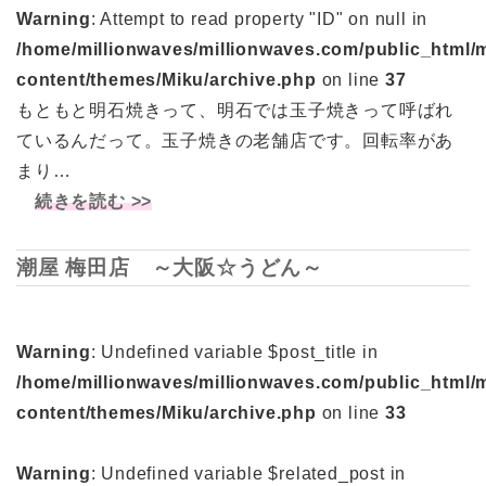
Warning
: Attempt to read property "ID" on null in
/home/millionwaves/millionwaves.com/public_html/
content/themes/Miku/archive.php
on line
37
もともと明石焼きって、明石では玉子焼きって呼ばれ
ているんだって。玉子焼きの老舗店です。回転率があ
まり…
続きを読む >>
潮屋 梅田店 ～大阪☆うどん～
Warning
: Undefined variable $post_title in
/home/millionwaves/millionwaves.com/public_html/
content/themes/Miku/archive.php
on line
33
Warning
: Undefined variable $related_post in