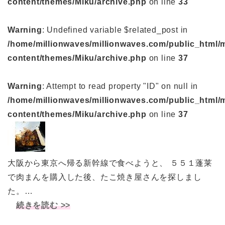
content/themes/Miku/archive.php
on line
33
Warning
: Undefined variable $related_post in
/home/millionwaves/millionwaves.com/public_html/
content/themes/Miku/archive.php
on line
37
Warning
: Attempt to read property "ID" on null in
/home/millionwaves/millionwaves.com/public_html/
content/themes/Miku/archive.php
on line
37
大阪から東京へ帰る新幹線で食べようと、 ５５１蓬莱
で肉まんを購入した後、たこ焼き屋さんを探しまし
た。…
続きを読む >>