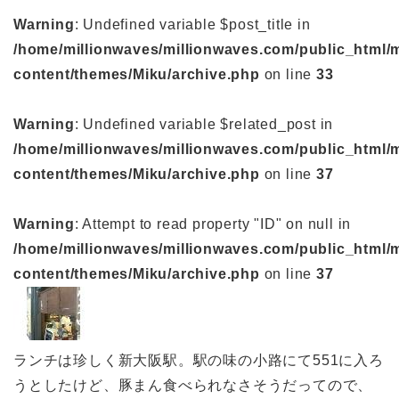
Warning
: Undefined variable $post_title in
/home/millionwaves/millionwaves.com/public_html/
content/themes/Miku/archive.php
on line
33
Warning
: Undefined variable $related_post in
/home/millionwaves/millionwaves.com/public_html/
content/themes/Miku/archive.php
on line
37
Warning
: Attempt to read property "ID" on null in
/home/millionwaves/millionwaves.com/public_html/
content/themes/Miku/archive.php
on line
37
ランチは珍しく新大阪駅。駅の味の小路にて551に入ろ
うとしたけど、豚まん食べられなさそうだってので、