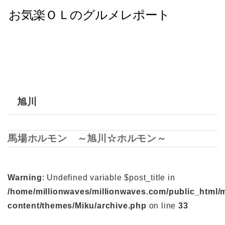
旭川
馬場ホルモン ～旭川☆ホルモン～
Warning
: Undefined variable $post_title in
/home/millionwaves/millionwaves.com/public_html/
content/themes/Miku/archive.php
on line
33