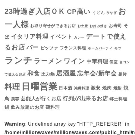
お
23時過ぎ入店ＯＫ
CP高い
うどん
うなぎ
一人様
そ
お寿司
お取り寄せができるお店
お土産
お好み焼き
デートで使え
イタリア料理
イベント
ば
カレー
るお店
バー
フランス料理
ピッツァ
ホームパーティ
モツ
ランチ
ラーメン
ワイン
中華料理
個室
合コン
居酒屋
和食
忘年会/新年会
圧力鍋
接待
で使えるお店
日曜営業
料理
焼
激安
焼肉
日本酒
焼酎
沖縄料理
行列が出来るお店
鳥
芸能人が行くお店
美容
郷土料理
鍋
鶏料理
飲み放題のお店
Warning
: Undefined array key "HTTP_REFERER" in
/home/millionwaves/millionwaves.com/public_html/