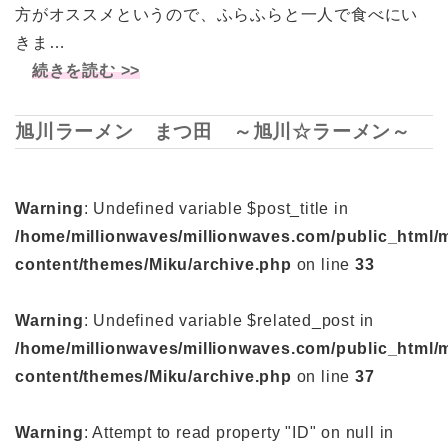
方がオススメというので、ふらふらと一人で食べにい
きま…
続きを読む >>
旭川ラーメン まつ田 ～旭川☆ラーメン～
Warning
: Undefined variable $post_title in
/home/millionwaves/millionwaves.com/public_html/
content/themes/Miku/archive.php
on line
33
Warning
: Undefined variable $related_post in
/home/millionwaves/millionwaves.com/public_html/
content/themes/Miku/archive.php
on line
37
Warning
: Attempt to read property "ID" on null in