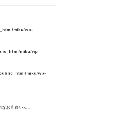
c_html/miku/wp-
lic_html/miku/wp-
public_html/miku/wp-
的なお店多いん…