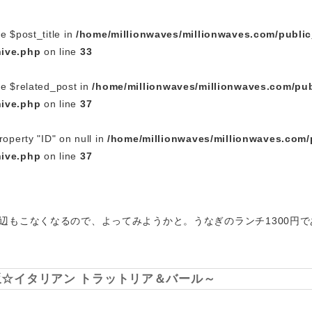
e $post_title in
/home/millionwaves/millionwaves.com/publi
hive.php
on line
33
le $related_post in
/home/millionwaves/millionwaves.com/pub
hive.php
on line
37
roperty "ID" on null in
/home/millionwaves/millionwaves.com/
hive.php
on line
37
辺もこなくなるので、よってみようかと。うなぎのランチ1300円
楽坂☆イタリアン トラットリア＆バール～