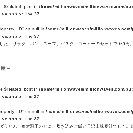
le $related_post in
/home/millionwaves/millionwaves.com/pub
hive.php
on line
37
roperty "ID" on null in
/home/millionwaves/millionwaves.com/
hive.php
on line
37
した。サラダ、パン、スープ、パスタ、コーヒーのセットで950円
酒屋～
le $related_post in
/home/millionwaves/millionwaves.com/pub
hive.php
on line
37
roperty "ID" on null in
/home/millionwaves/millionwaves.com/
hive.php
on line
37
ダうどん 角煮温玉のせに、炊き込みご飯と具沢山味噌汁でした。