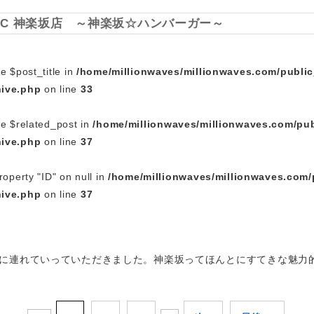
ASSIC 神楽坂店 ～神楽坂☆ハンバーガー～
e $post_title in
/home/millionwaves/millionwaves.com/publi
hive.php
on line
33
le $related_post in
/home/millionwaves/millionwaves.com/pub
hive.php
on line
37
roperty "ID" on null in
/home/millionwaves/millionwaves.com/
hive.php
on line
37
に連れていっていただきました。神楽坂ってほんとにすてきな魅力