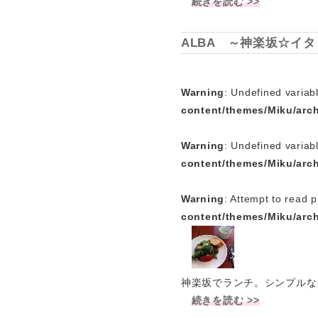
続きを読む >>
ALBA ～神楽坂☆イ
Warning
: Undefined variabl
content/themes/Miku/arc
Warning
: Undefined variab
content/themes/Miku/arc
Warning
: Attempt to read p
content/themes/Miku/arc
神楽坂でランチ。シンプルな
続きを読む >>