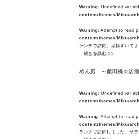
Warning
: Undefined variab
content/themes/Miku/arc
Warning
: Attempt to read p
content/themes/Miku/arc
ランチで訪問。結構すいてま
続きを読む >>
めん房 ～飯田橋☆居
Warning
: Undefined variab
content/themes/Miku/arc
Warning
: Attempt to read p
content/themes/Miku/arc
ランチで訪問しました。サラ