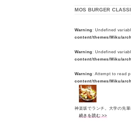
MOS BURGER CL
Warning
: Undefined variabl
content/themes/Miku/arc
Warning
: Undefined variab
content/themes/Miku/arc
Warning
: Attempt to read p
content/themes/Miku/arc
神楽坂でランチ。大学の先輩
続きを読む >>