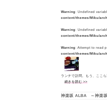
Warning
: Undefined variabl
content/themes/Miku/arc
Warning
: Undefined variab
content/themes/Miku/arc
Warning
: Attempt to read p
content/themes/Miku/arc
ランチで訪問。もう、ここら
続きを読む >>
神楽坂 ALBA ～神