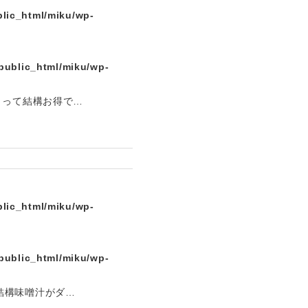
lic_html/miku/wp-
public_html/miku/wp-
。って結構お得で…
lic_html/miku/wp-
public_html/miku/wp-
結構味噌汁がダ…