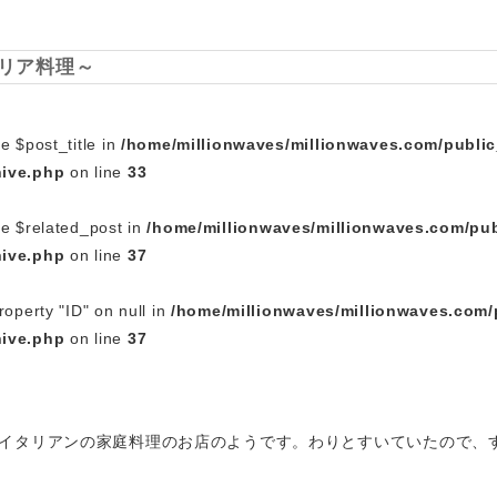
タリア料理～
e $post_title in
/home/millionwaves/millionwaves.com/publi
hive.php
on line
33
le $related_post in
/home/millionwaves/millionwaves.com/pub
hive.php
on line
37
roperty "ID" on null in
/home/millionwaves/millionwaves.com/
hive.php
on line
37
イタリアンの家庭料理のお店のようです。わりとすいていたので、