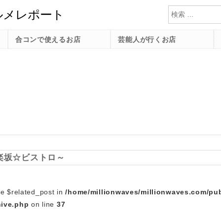
検索
合コンで使えるお店
芸能人が行くお店
楽坂☆ビストロ～
le $related_post in
/home/millionwaves/millionwaves.com/pub
hive.php
on line
37