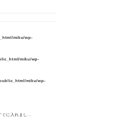
c_html/miku/wp-
lic_html/miku/wp-
public_html/miku/wp-
すぐに入れまし…