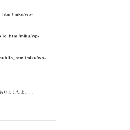
c_html/miku/wp-
lic_html/miku/wp-
public_html/miku/wp-
でありましたよ。…