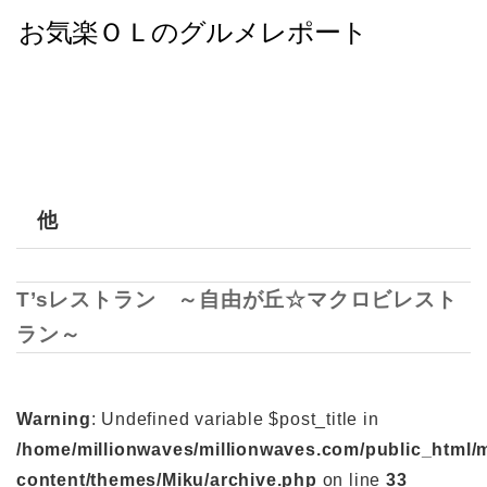
他
T’sレストラン ～自由が丘☆マクロビレスト
ラン～
Warning
: Undefined variable $post_title in
/home/millionwaves/millionwaves.com/public_html/
content/themes/Miku/archive.php
on line
33