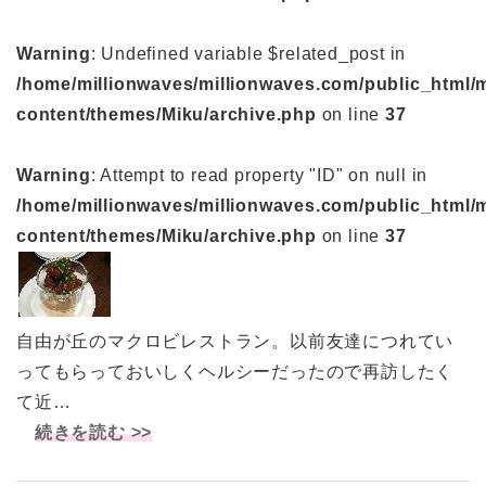
Warning
: Undefined variable $related_post in
/home/millionwaves/millionwaves.com/public_html/
content/themes/Miku/archive.php
on line
37
Warning
: Attempt to read property "ID" on null in
/home/millionwaves/millionwaves.com/public_html/
content/themes/Miku/archive.php
on line
37
自由が丘のマクロビレストラン。以前友達につれてい
ってもらっておいしくヘルシーだったので再訪したく
て近…
続きを読む >>