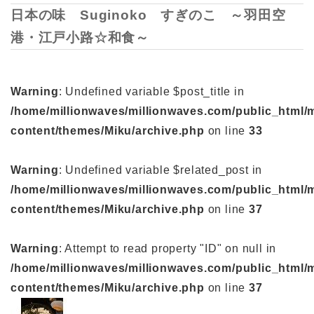
日本の味 Suginoko すぎのこ ～羽田空
港・江戸小路☆和食～
Warning
: Undefined variable $post_title in
/home/millionwaves/millionwaves.com/public_html/
content/themes/Miku/archive.php
on line
33
Warning
: Undefined variable $related_post in
/home/millionwaves/millionwaves.com/public_html/
content/themes/Miku/archive.php
on line
37
Warning
: Attempt to read property "ID" on null in
/home/millionwaves/millionwaves.com/public_html/
content/themes/Miku/archive.php
on line
37