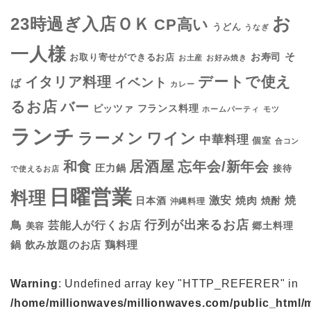
お
23時過ぎ入店ＯＫ
CP高い
うどん
うなぎ
一人様
そ
お寿司
お取り寄せができるお店
お土産
お好み焼き
デートで使え
イタリア料理
イベント
ば
カレー
るお店
バー
フランス料理
ピッツァ
ホームパーティ
モツ
ランチ
ラーメン
ワイン
中華料理
個室
合コン
居酒屋
和食
忘年会/新年会
圧力鍋
接待
で使えるお店
日曜営業
料理
焼
激安
焼肉
日本酒
焼酎
沖縄料理
行列が出来るお店
鳥
芸能人が行くお店
美容
郷土料理
鍋
鶏料理
飲み放題のお店
Warning
: Undefined array key "HTTP_REFERER" in
/home/millionwaves/millionwaves.com/public_html/