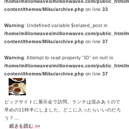
/home/millionwaves/millionwaves.com/public_html/
content/themes/Miku/archive.php
on line
33
Warning
: Undefined variable $related_post in
/home/millionwaves/millionwaves.com/public_html/
content/themes/Miku/archive.php
on line
37
Warning
: Attempt to read property "ID" on null in
/home/millionwaves/millionwaves.com/public_html/
content/themes/Miku/archive.php
on line
37
ビックサイトに展示会で訪問。ランチは混みあうので
早めの11時半にしました。どこに入ったらいいのだろ
う？…
続きを読む >>