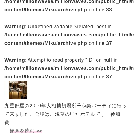
/home/millionwaves/millionwaves.com/public_html/
content/themes/Miku/archive.php
on line
33
Warning
: Undefined variable $related_post in
/home/millionwaves/millionwaves.com/public_html/
content/themes/Miku/archive.php
on line
37
Warning
: Attempt to read property "ID" on null in
/home/millionwaves/millionwaves.com/public_html/
content/themes/Miku/archive.php
on line
37
九重部屋の2010年大相撲初場所千秋楽パーティに行っ
て来ました。会場は、浅草のﾋﾞｭｰホテルです。参加
費…
続きを読む >>