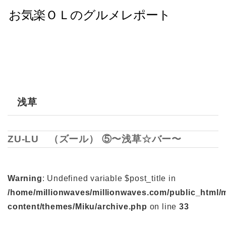
浅草
ZU-LU （ズール） ⑤〜浅草☆バー〜
Warning
: Undefined variable $post_title in
/home/millionwaves/millionwaves.com/public_html/
content/themes/Miku/archive.php
on line
33