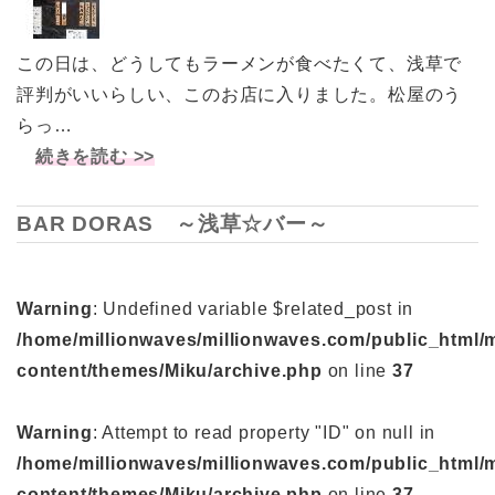
この日は、どうしてもラーメンが食べたくて、浅草で
評判がいいらしい、このお店に入りました。松屋のう
らっ…
続きを読む >>
BAR DORAS ～浅草☆バー～
Warning
: Undefined variable $related_post in
/home/millionwaves/millionwaves.com/public_html/
content/themes/Miku/archive.php
on line
37
Warning
: Attempt to read property "ID" on null in
/home/millionwaves/millionwaves.com/public_html/
content/themes/Miku/archive.php
on line
37