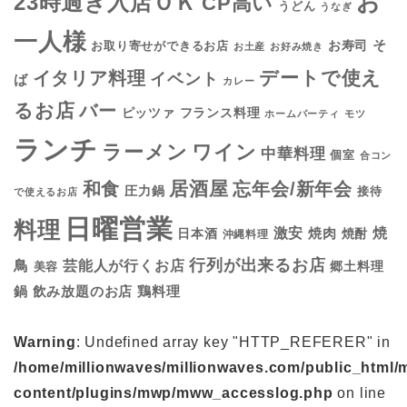
お
23時過ぎ入店ＯＫ
CP高い
うどん
うなぎ
一人様
そ
お寿司
お取り寄せができるお店
お土産
お好み焼き
デートで使え
イタリア料理
イベント
ば
カレー
るお店
バー
フランス料理
ピッツァ
ホームパーティ
モツ
ランチ
ラーメン
ワイン
中華料理
個室
合コン
居酒屋
和食
忘年会/新年会
圧力鍋
接待
で使えるお店
日曜営業
料理
焼
激安
焼肉
日本酒
焼酎
沖縄料理
行列が出来るお店
鳥
芸能人が行くお店
美容
郷土料理
鍋
鶏料理
飲み放題のお店
Warning
: Undefined array key "HTTP_REFERER" in
/home/millionwaves/millionwaves.com/public_html/
content/plugins/mwp/mww_accesslog.php
on line