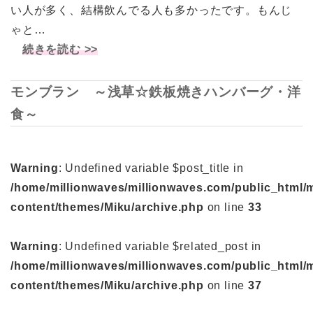
い人が多く、結構飲んでる人も多かったです。もんじ
ゃと…
続きを読む >>
モンブラン ～浅草☆鉄板焼きハンバーグ・洋
食～
Warning
: Undefined variable $post_title in
/home/millionwaves/millionwaves.com/public_html/
content/themes/Miku/archive.php
on line
33
Warning
: Undefined variable $related_post in
/home/millionwaves/millionwaves.com/public_html/
content/themes/Miku/archive.php
on line
37