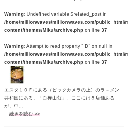
Warning
: Undefined variable $related_post in
/home/millionwaves/millionwaves.com/public_html/
content/themes/Miku/archive.php
on line
37
Warning
: Attempt to read property "ID" on null in
/home/millionwaves/millionwaves.com/public_html/
content/themes/Miku/archive.php
on line
37
エスタ１０Ｆにある（ビックカメラの上）のラ～メン
共和国にある、「白樺山荘」。ここには８店舗ある
が、中…
続きを読む >>