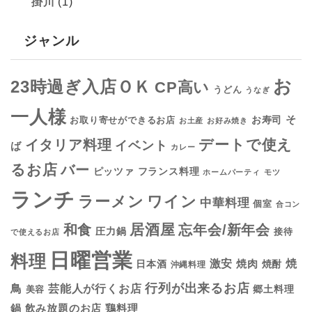
掛川
(1)
ジャンル
お
23時過ぎ入店ＯＫ
CP高い
うどん
うなぎ
一人様
そ
お寿司
お取り寄せができるお店
お土産
お好み焼き
デートで使え
イタリア料理
イベント
ば
カレー
るお店
バー
フランス料理
ピッツァ
ホームパーティ
モツ
ランチ
ラーメン
ワイン
中華料理
個室
合コン
居酒屋
和食
忘年会/新年会
圧力鍋
接待
で使えるお店
日曜営業
料理
焼
激安
焼肉
日本酒
焼酎
沖縄料理
行列が出来るお店
鳥
芸能人が行くお店
美容
郷土料理
鍋
鶏料理
飲み放題のお店