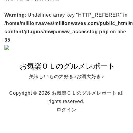
Warning
: Undefined array key "HTTP_REFERER" in
/home/millionwaves/millionwaves.com/public_html/
content/plugins/mwp/mww_accesslog.php
on line
35
美味しいもの大好き♪お酒大好き♪
Copyright © 2026
お気楽ＯＬのグルメレポート
all
rights reserved.
ログイン