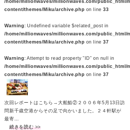
/home/millionwaves/millionwaves.com/public_html/
content/themes/Miku/archive.php
on line
33
Warning
: Undefined variable $related_post in
/home/millionwaves/millionwaves.com/public_html/
content/themes/Miku/archive.php
on line
37
Warning
: Attempt to read property "ID" on null in
/home/millionwaves/millionwaves.com/public_html/
content/themes/Miku/archive.php
on line
37
次回レポートはこちら→大船鮨②２００６年5月13日訪
問新千歳空港からその足で向かいました。２４軒駅が
最寄…
続きを読む >>