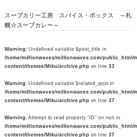
スープカリー工房 スパイス・ボックス ～札
幌☆スープカレー～
Warning
: Undefined variable $post_title in
/home/millionwaves/millionwaves.com/public_html/
content/themes/Miku/archive.php
on line
33
Warning
: Undefined variable $related_post in
/home/millionwaves/millionwaves.com/public_html/
content/themes/Miku/archive.php
on line
37
Warning
: Attempt to read property "ID" on null in
/home/millionwaves/millionwaves.com/public_html/
content/themes/Miku/archive.php
on line
37