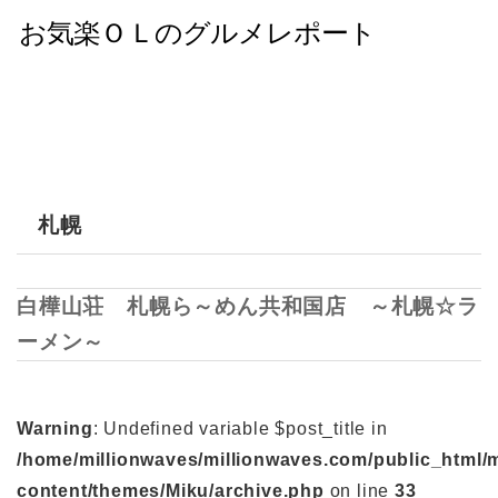
札幌
白樺山荘 札幌ら～めん共和国店 ～札幌☆ラ
ーメン～
Warning
: Undefined variable $post_title in
/home/millionwaves/millionwaves.com/public_html/
content/themes/Miku/archive.php
on line
33