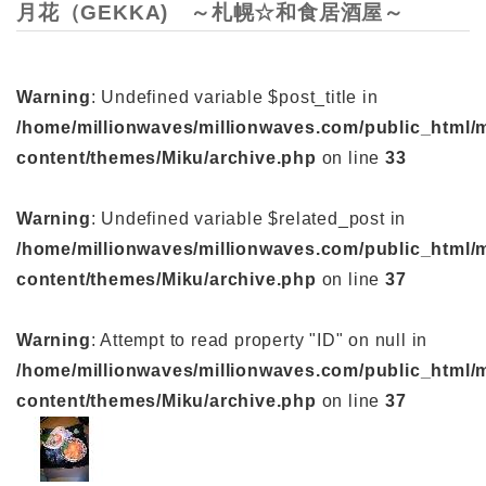
月花（GEKKA) ～札幌☆和食居酒屋～
Warning
: Undefined variable $post_title in
/home/millionwaves/millionwaves.com/public_html/
content/themes/Miku/archive.php
on line
33
Warning
: Undefined variable $related_post in
/home/millionwaves/millionwaves.com/public_html/
content/themes/Miku/archive.php
on line
37
Warning
: Attempt to read property "ID" on null in
/home/millionwaves/millionwaves.com/public_html/
content/themes/Miku/archive.php
on line
37