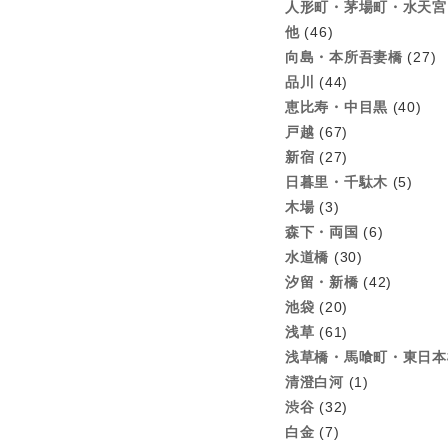
人形町・茅場町・水天宮
他
(46)
向島・本所吾妻橋
(27)
品川
(44)
恵比寿・中目黒
(40)
戸越
(67)
新宿
(27)
日暮里・千駄木
(5)
木場
(3)
森下・両国
(6)
水道橋
(30)
汐留・新橋
(42)
池袋
(20)
浅草
(61)
浅草橋・馬喰町・東日本
清澄白河
(1)
渋谷
(32)
白金
(7)