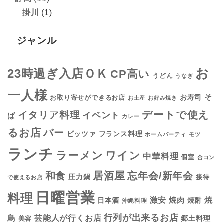
掛川
(1)
ジャンル
お
23時過ぎ入店ＯＫ
CP高い
うどん
うなぎ
一人様
そ
お寿司
お取り寄せができるお店
お土産
お好み焼き
デートで使え
イタリア料理
イベント
ば
カレー
るお店
バー
フランス料理
ピッツァ
ホームパーティ
モツ
ランチ
ラーメン
ワイン
中華料理
個室
合コン
居酒屋
和食
忘年会/新年会
圧力鍋
接待
で使えるお店
日曜営業
料理
焼
激安
焼肉
日本酒
焼酎
沖縄料理
行列が出来るお店
鳥
芸能人が行くお店
美容
郷土料理