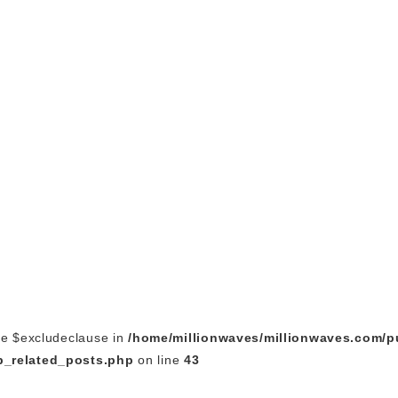
le $excludeclause in
/home/millionwaves/millionwaves.com/p
_related_posts.php
on line
43