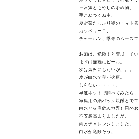
三河鶏ともやしの炒め物、
手こねつくね串、
夏野菜たっぷり鶏のトマト煮
カッペリーニ、
チャーハン、季果のムースで
お酒は、危険！と警戒してい
まずは無難にビール。
次は焼酎にしたいが。。。
麦が白水で芋が火唐。
しらない・・・・。
早速ネットで調べてみたら、
家庭用の紙パック焼酎とでて
白水と火唐飲み放題０円のお
不安感高まりましたが、
両方チャレンジしました。
白水が危険そう。