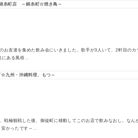
 錦糸町店 ～錦糸町☆焼き鳥～
のお友達を集めた飲み会にいきました。歌手が3人いて、2軒目のカ
奥にある風俗…
町☆九州・沖縄料理、もつ～
、戦極観戦した後、御徒町に移動してこのお店で飲みなおし。なん
、安かったです～…