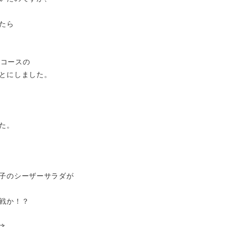
たら
きコースの
とにしました。
た。
子のシーザーサラダが
戦か！？
ネ、