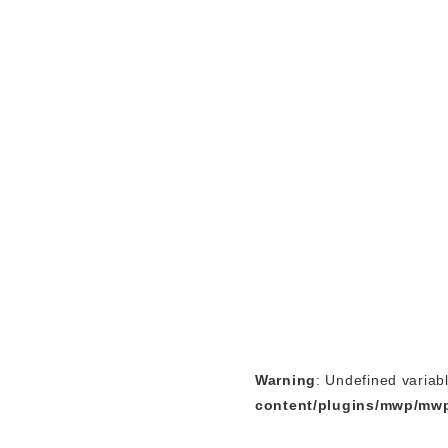
Warning
: Undefined variab
content/plugins/mwp/mwp