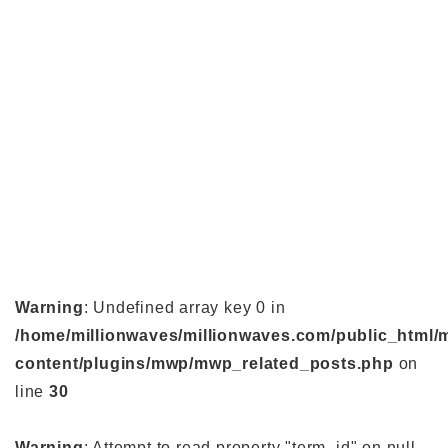
Warning
: Undefined array key 0 in
/home/millionwaves/millionwaves.com/public_html/
content/plugins/mwp/mwp_related_posts.php
on
line
30
Warning
: Attempt to read property "term_id" on null