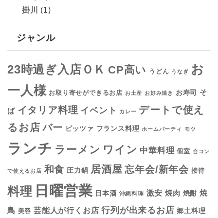
掛川
(1)
ジャンル
お
23時過ぎ入店ＯＫ
CP高い
うどん
うなぎ
一人様
そ
お寿司
お取り寄せができるお店
お土産
お好み焼き
デートで使え
イタリア料理
イベント
ば
カレー
るお店
バー
フランス料理
ピッツァ
ホームパーティ
モツ
ランチ
ラーメン
ワイン
中華料理
個室
合コン
居酒屋
和食
忘年会/新年会
圧力鍋
接待
で使えるお店
日曜営業
料理
焼
激安
焼肉
日本酒
焼酎
沖縄料理
行列が出来るお店
鳥
芸能人が行くお店
美容
郷土料理