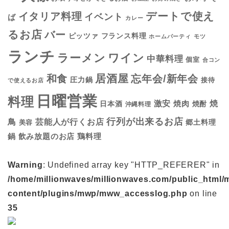
デートで使え
イタリア料理
イベント
ば
カレー
るお店
バー
フランス料理
ピッツァ
ホームパーティ
モツ
ランチ
ラーメン
ワイン
中華料理
個室
合コン
居酒屋
和食
忘年会/新年会
圧力鍋
接待
で使えるお店
日曜営業
料理
焼
激安
焼肉
日本酒
焼酎
沖縄料理
行列が出来るお店
鳥
芸能人が行くお店
美容
郷土料理
鍋
鶏料理
飲み放題のお店
Warning
: Undefined array key "HTTP_REFERER" in
/home/millionwaves/millionwaves.com/public_html/
content/plugins/mwp/mww_accesslog.php
on line
35