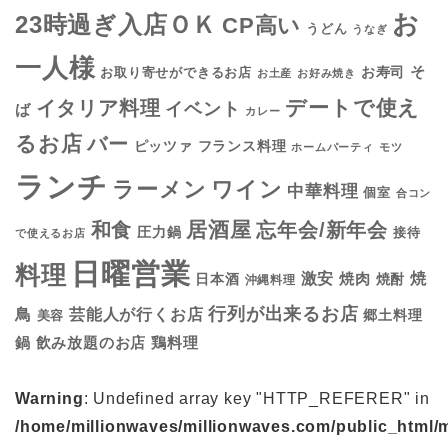
お
23時過ぎ入店ＯＫ
CP高い
うどん
うなぎ
一人様
そ
お寿司
お取り寄せができるお店
お土産
お好み焼き
デートで使え
イタリア料理
イベント
ば
カレー
るお店
バー
フランス料理
ピッツァ
ホームパーティ
モツ
ランチ
ラーメン
ワイン
中華料理
個室
合コン
居酒屋
和食
忘年会/新年会
圧力鍋
接待
で使えるお店
日曜営業
料理
焼
激安
焼肉
日本酒
焼酎
沖縄料理
行列が出来るお店
鳥
芸能人が行くお店
美容
郷土料理
鍋
鶏料理
飲み放題のお店
Warning
: Undefined array key "HTTP_REFERER" in
/home/millionwaves/millionwaves.com/public_html/