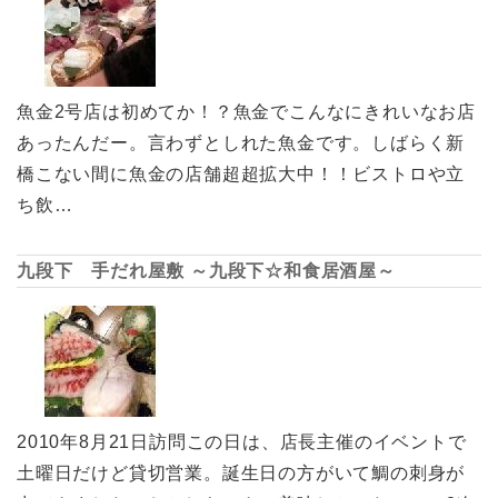
魚金2号店は初めてか！？魚金でこんなにきれいなお店
あったんだー。言わずとしれた魚金です。しばらく新
橋こない間に魚金の店舗超超拡大中！！ビストロや立
ち飲…
九段下 手だれ屋敷 ～九段下☆和食居酒屋～
2010年8月21日訪問この日は、店長主催のイベントで
土曜日だけど貸切営業。誕生日の方がいて鯛の刺身が