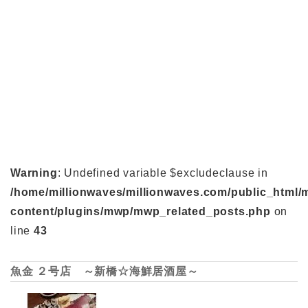
Warning
: Undefined variable $excludeclause in
/home/millionwaves/millionwaves.com/public_html/
content/plugins/mwp/mwp_related_posts.php
on
line
43
魚金 ２号店 ～新橋☆海鮮居酒屋～