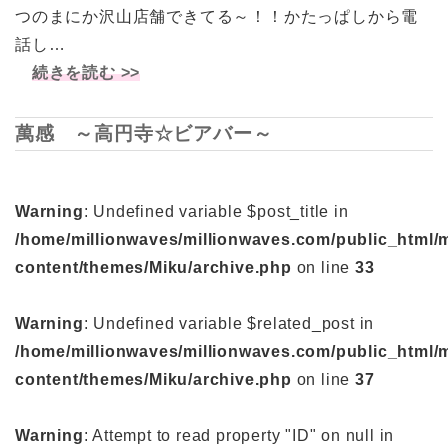
つのまにか沢山店舗できてる～！！かたっぱしから電
話し…
続きを読む >>
萬感 ～高円寺☆ビアバー～
Warning
: Undefined variable $post_title in
/home/millionwaves/millionwaves.com/public_html/
content/themes/Miku/archive.php
on line
33
Warning
: Undefined variable $related_post in
/home/millionwaves/millionwaves.com/public_html/
content/themes/Miku/archive.php
on line
37
Warning
: Attempt to read property "ID" on null in