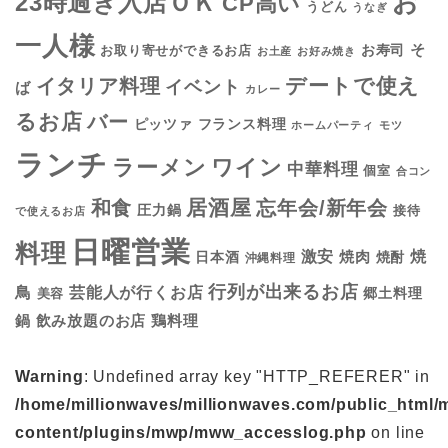
お
23時過ぎ入店ＯＫ
CP高い
うどん
うなぎ
一人様
そ
お寿司
お取り寄せができるお店
お土産
お好み焼き
デートで使え
イタリア料理
イベント
ば
カレー
るお店
バー
フランス料理
ピッツァ
ホームパーティ
モツ
ランチ
ラーメン
ワイン
中華料理
個室
合コン
居酒屋
和食
忘年会/新年会
圧力鍋
接待
で使えるお店
日曜営業
料理
焼
激安
焼肉
日本酒
焼酎
沖縄料理
行列が出来るお店
鳥
芸能人が行くお店
美容
郷土料理
鍋
鶏料理
飲み放題のお店
Warning
: Undefined array key "HTTP_REFERER" in
/home/millionwaves/millionwaves.com/public_html/
content/plugins/mwp/mww_accesslog.php
on line