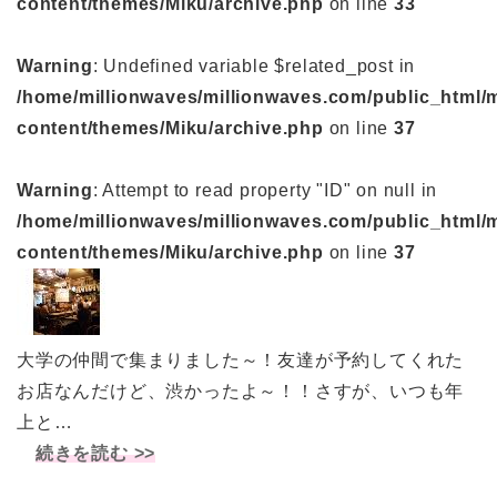
content/themes/Miku/archive.php
on line
33
Warning
: Undefined variable $related_post in
/home/millionwaves/millionwaves.com/public_html/
content/themes/Miku/archive.php
on line
37
Warning
: Attempt to read property "ID" on null in
/home/millionwaves/millionwaves.com/public_html/
content/themes/Miku/archive.php
on line
37
大学の仲間で集まりました～！友達が予約してくれた
お店なんだけど、渋かったよ～！！さすが、いつも年
上と…
続きを読む >>