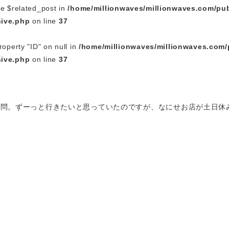
le $related_post in
/home/millionwaves/millionwaves.com/pub
hive.php
on line
37
roperty "ID" on null in
/home/millionwaves/millionwaves.com/
hive.php
on line
37
々の訪問。ずーっと行きたいと思っていたのですが、なにせお店が土日