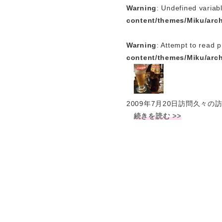
Warning
: Undefined variab
content/themes/Miku/arc
Warning
: Attempt to read p
content/themes/Miku/arc
2009年7月20日訪問久
続きを読む >>