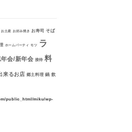
そば
お寿司
お土産
お好み焼き
ラ
理
ホームパーティ
モツ
料
忘年会/新年会
接待
出来るお店
鍋
飲
郷土料理
om/public_html/miku/wp-