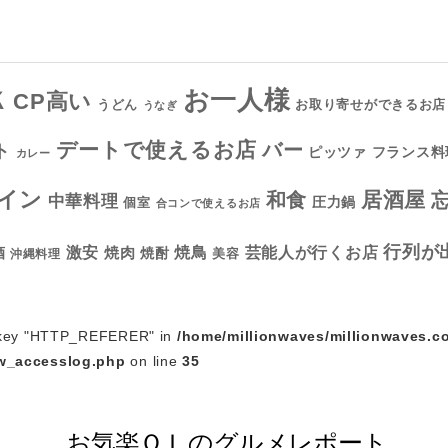
お一人様
Ｋ
CP高い
お取り寄せができるお店
うどん
うなぎ
デートで使えるお店
バー
ト
フランス料
ピッツァ
カレー
イン
居酒屋
和食
中華料理
圧力鍋
個室
合コンで使えるお店
行列が
焼鳥
激安
焼肉
芸能人が行くお店
酒
焼酎
美容
沖縄料理
y key "HTTP_REFERER" in
/home/millionwaves/millionwaves.c
w_accesslog.php
on line
35