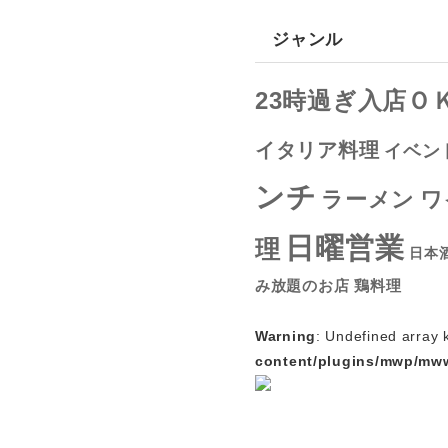
ジャンル
23時過ぎ入店Ｏ
イタリア料理
イベン
ンチ
ラーメン
ワ
日曜営業
理
日本
鶏料理
み放題のお店
Warning
: Undefined arra
content/plugins/mwp/mw