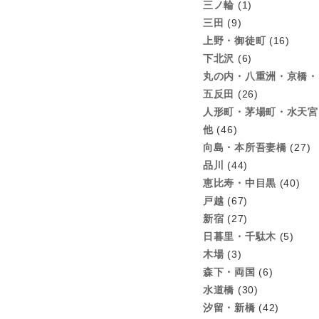
三ノ輪
(1)
三田
(9)
上野・御徒町
(16)
下北沢
(6)
丸の内・八重洲・京橋・
五反田
(26)
人形町・茅場町・水天宮
他
(46)
向島・本所吾妻橋
(27)
品川
(44)
恵比寿・中目黒
(40)
戸越
(67)
新宿
(27)
日暮里・千駄木
(5)
木場
(3)
森下・両国
(6)
水道橋
(30)
汐留・新橋
(42)