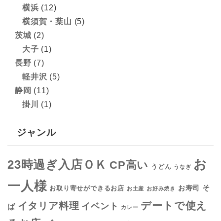
横浜
(12)
横須賀・葉山
(5)
茨城
(2)
大子
(1)
長野
(7)
軽井沢
(5)
静岡
(11)
掛川
(1)
ジャンル
お
23時過ぎ入店ＯＫ
CP高い
うどん
うなぎ
一人様
そ
お寿司
お取り寄せができるお店
お土産
お好み焼き
デートで使え
イタリア料理
イベント
ば
カレー