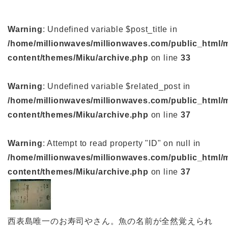
Warning
: Undefined variable $post_title in
/home/millionwaves/millionwaves.com/public_html/
content/themes/Miku/archive.php
on line
33
Warning
: Undefined variable $related_post in
/home/millionwaves/millionwaves.com/public_html/
content/themes/Miku/archive.php
on line
37
Warning
: Attempt to read property "ID" on null in
/home/millionwaves/millionwaves.com/public_html/
content/themes/Miku/archive.php
on line
37
西表島唯一のお寿司やさん。魚の名前が全然覚えられ