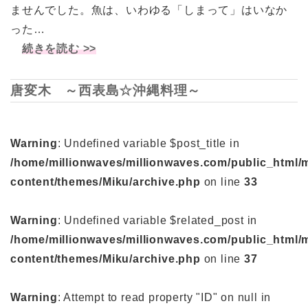
ませんでした。魚は、いわゆる「しまって」はいなか
った…
続きを読む >>
唐変木 ～西表島☆沖縄料理～
Warning
: Undefined variable $post_title in
/home/millionwaves/millionwaves.com/public_html/
content/themes/Miku/archive.php
on line
33
Warning
: Undefined variable $related_post in
/home/millionwaves/millionwaves.com/public_html/
content/themes/Miku/archive.php
on line
37
Warning
: Attempt to read property "ID" on null in