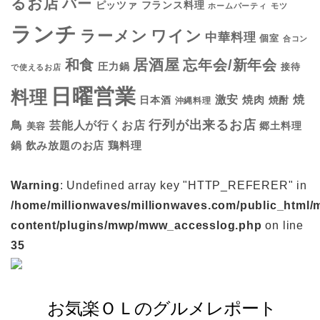
るお店
バー
フランス料理
ピッツァ
ホームパーティ
モツ
ランチ
ラーメン
ワイン
中華料理
個室
合コン
居酒屋
和食
忘年会/新年会
圧力鍋
接待
で使えるお店
日曜営業
料理
焼
激安
焼肉
日本酒
焼酎
沖縄料理
行列が出来るお店
鳥
芸能人が行くお店
美容
郷土料理
鍋
鶏料理
飲み放題のお店
Warning
: Undefined array key "HTTP_REFERER" in
/home/millionwaves/millionwaves.com/public_html/
content/plugins/mwp/mww_accesslog.php
on line
35