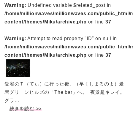
Warning
: Undefined variable $related_post in
/home/millionwaves/millionwaves.com/public_html/
content/themes/Miku/archive.php
on line
37
Warning
: Attempt to read property "ID" on null in
/home/millionwaves/millionwaves.com/public_html/
content/themes/Miku/archive.php
on line
37
愛宕のＴ（てぃ）に行った後、（早くしまるのよ）愛
宕グリーンヒルズの「The bar」へ。 夜景超キレイ。
グラ…
続きを読む >>