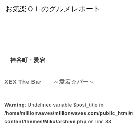
神谷町・愛宕
XEX The Bar ～愛宕☆バー～
Warning
: Undefined variable $post_title in
/home/millionwaves/millionwaves.com/public_html/
content/themes/Miku/archive.php
on line
33