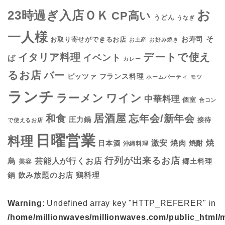
お
23時過ぎ入店ＯＫ
CP高い
うどん
うなぎ
一人様
そ
お寿司
お取り寄せができるお店
お土産
お好み焼き
デートで使え
イタリア料理
イベント
ば
カレー
るお店
バー
フランス料理
ピッツァ
ホームパーティ
モツ
ランチ
ラーメン
ワイン
中華料理
個室
合コン
居酒屋
和食
忘年会/新年会
圧力鍋
接待
で使えるお店
日曜営業
料理
焼
激安
焼肉
日本酒
焼酎
沖縄料理
行列が出来るお店
鳥
芸能人が行くお店
美容
郷土料理
鍋
鶏料理
飲み放題のお店
Warning
: Undefined array key "HTTP_REFERER" in
/home/millionwaves/millionwaves.com/public_html/