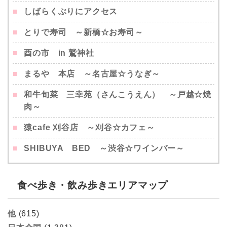
しばらくぶりにアクセス
とりで寿司 ～新橋☆お寿司～
酉の市 in 鷲神社
まるや 本店 ～名古屋☆うなぎ～
和牛旬菜 三幸苑（さんこうえん） ～戸越☆焼
肉～
猿cafe 刈谷店 ～刈谷☆カフェ～
SHIBUYA BED ～渋谷☆ワインバー～
食べ歩き・飲み歩きエリアマップ
他
(615)