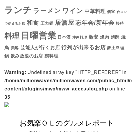
ランチ
ラーメン
ワイン
中華料理
個室
合コン
居酒屋
和食
忘年会/新年会
圧力鍋
接待
で使えるお店
日曜営業
料理
焼
激安
焼肉
日本酒
焼酎
沖縄料理
行列が出来るお店
鳥
芸能人が行くお店
美容
郷土料理
鍋
鶏料理
飲み放題のお店
Warning
: Undefined array key "HTTP_REFERER" in
/home/millionwaves/millionwaves.com/public_html/
content/plugins/mwp/mww_accesslog.php
on line
35