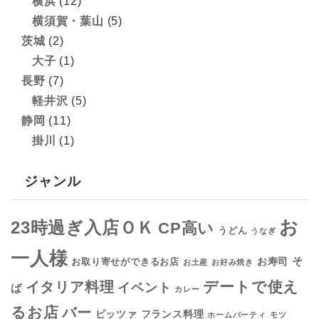
横浜
(12)
横須賀・葉山
(5)
茨城
(2)
大子
(1)
長野
(7)
軽井沢
(5)
静岡
(11)
掛川
(1)
ジャンル
お
23時過ぎ入店ＯＫ
CP高い
うどん
うなぎ
一人様
そ
お寿司
お取り寄せができるお店
お土産
お好み焼き
デートで使え
イタリア料理
イベント
ば
カレー
るお店
バー
フランス料理
ピッツァ
ホームパーティ
モツ