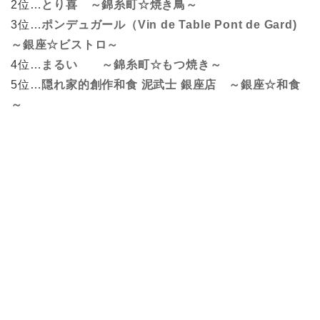
2位…
とり喜 ～錦糸町☆焼き鳥～
3位…
ポンデュガール（Vin de Table Pont de Gard)
～銀座☆ビストロ～
4位…
まるい ～錦糸町☆もつ焼き～
5位…
隠れ家的創作和食 泥武士 銀座店 ～銀座☆和食
～