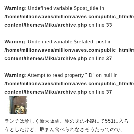
Warning
: Undefined variable $post_title in
/home/millionwaves/millionwaves.com/public_html/
content/themes/Miku/archive.php
on line
33
Warning
: Undefined variable $related_post in
/home/millionwaves/millionwaves.com/public_html/
content/themes/Miku/archive.php
on line
37
Warning
: Attempt to read property "ID" on null in
/home/millionwaves/millionwaves.com/public_html/
content/themes/Miku/archive.php
on line
37
ランチは珍しく新大阪駅。駅の味の小路にて551に入ろ
うとしたけど、豚まん食べられなさそうだってので、