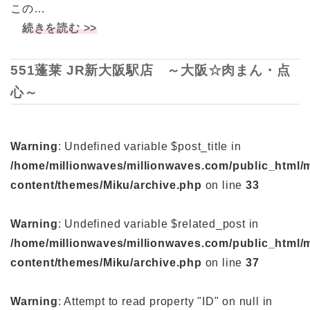
この…
続きを読む >>
551蓬莱 JR新大阪駅店 ～大阪☆肉まん・点
心～
Warning
: Undefined variable $post_title in
/home/millionwaves/millionwaves.com/public_html/
content/themes/Miku/archive.php
on line
33
Warning
: Undefined variable $related_post in
/home/millionwaves/millionwaves.com/public_html/
content/themes/Miku/archive.php
on line
37
Warning
: Attempt to read property "ID" on null in