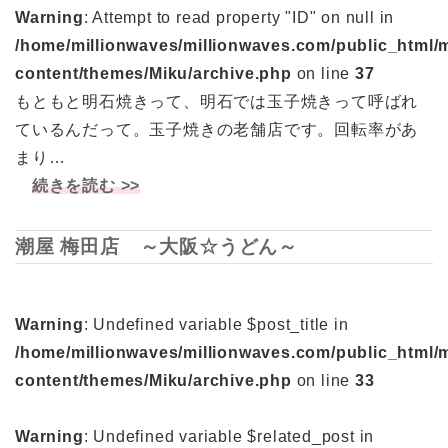
Warning
: Attempt to read property "ID" on null in
/home/millionwaves/millionwaves.com/public_html/
content/themes/Miku/archive.php
on line
37
もともと明石焼きって、明石では玉子焼きって呼ばれ
ているんだって。玉子焼きの老舗店です。回転率があ
まり…
続きを読む >>
潮屋 梅田店 ～大阪☆うどん～
Warning
: Undefined variable $post_title in
/home/millionwaves/millionwaves.com/public_html/
content/themes/Miku/archive.php
on line
33
Warning
: Undefined variable $related_post in