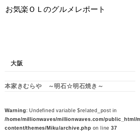
大阪
本家きむらや ～明石☆明石焼き～
Warning
: Undefined variable $related_post in
/home/millionwaves/millionwaves.com/public_html/
content/themes/Miku/archive.php
on line
37