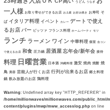
お
23時過ぎ入店ＯＫ
CP高い
うどん
うなぎ
一人様
そ
お寿司
お取り寄せができるお店
お土産
お好み焼き
デートで使え
イタリア料理
イベント
ば
カレー
るお店
バー
フランス料理
ピッツァ
ホームパーティ
モツ
ランチ
ラーメン
ワイン
中華料理
個室
合コン
居酒屋
和食
忘年会/新年会
圧力鍋
接待
で使えるお店
日曜営業
料理
焼
激安
焼肉
日本酒
焼酎
沖縄料理
行列が出来るお店
鳥
芸能人が行くお店
美容
郷土料理
鍋
鶏料理
飲み放題のお店
Warning
: Undefined array key "HTTP_REFERER" in
/home/millionwaves/millionwaves.com/public_html/
content/plugins/mwp/mww_accesslog.php
on line