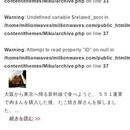
content/themes/Miku/archive.php
on line
33
Warning
: Undefined variable $related_post in
/home/millionwaves/millionwaves.com/public_html/
content/themes/Miku/archive.php
on line
37
Warning
: Attempt to read property "ID" on null in
/home/millionwaves/millionwaves.com/public_html/
content/themes/Miku/archive.php
on line
37
大阪から東京へ帰る新幹線で食べようと、 ５５１蓬莱
で肉まんを購入した後、たこ焼き屋さんを探しまし
た。…
続きを読む >>