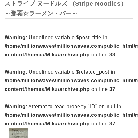
ストライプ ヌードルズ （Stripe Noodles）
～那覇☆ラーメン・バー～
Warning
: Undefined variable $post_title in
/home/millionwaves/millionwaves.com/public_html/
content/themes/Miku/archive.php
on line
33
Warning
: Undefined variable $related_post in
/home/millionwaves/millionwaves.com/public_html/
content/themes/Miku/archive.php
on line
37
Warning
: Attempt to read property "ID" on null in
/home/millionwaves/millionwaves.com/public_html/
content/themes/Miku/archive.php
on line
37