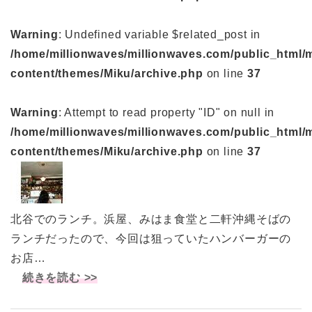
Warning
: Undefined variable $related_post in
/home/millionwaves/millionwaves.com/public_html/
content/themes/Miku/archive.php
on line
37
Warning
: Attempt to read property "ID" on null in
/home/millionwaves/millionwaves.com/public_html/
content/themes/Miku/archive.php
on line
37
北谷でのランチ。浜屋、みはま食堂と二軒沖縄そばの
ランチだったので、今回は狙っていたハンバーガーの
お店…
続きを読む >>