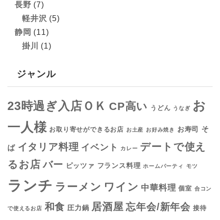
長野
(7)
軽井沢
(5)
静岡
(11)
掛川
(1)
ジャンル
お
23時過ぎ入店ＯＫ
CP高い
うどん
うなぎ
一人様
そ
お寿司
お取り寄せができるお店
お土産
お好み焼き
デートで使え
イタリア料理
イベント
ば
カレー
るお店
バー
フランス料理
ピッツァ
ホームパーティ
モツ
ランチ
ラーメン
ワイン
中華料理
個室
合コン
居酒屋
和食
忘年会/新年会
圧力鍋
接待
で使えるお店