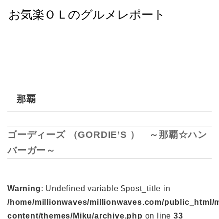
那覇
ゴーディーズ （GORDIE’S ） ～那覇☆ハン
バーガー～
Warning
: Undefined variable $post_title in
/home/millionwaves/millionwaves.com/public_html/
content/themes/Miku/archive.php
on line
33