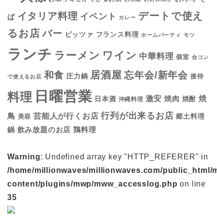
デートで使え
イタリア料理
イベント
ば
カレー
るお店
バー
フランス料理
ピッツァ
ホームパーティ
モツ
ランチ
ラーメン
ワイン
中華料理
個室
合コン
居酒屋
和食
忘年会/新年会
圧力鍋
接待
で使えるお店
日曜営業
料理
焼
激安
焼肉
日本酒
焼酎
沖縄料理
行列が出来るお店
鳥
芸能人が行くお店
美容
郷土料理
鍋
鶏料理
飲み放題のお店
Warning
: Undefined array key "HTTP_REFERER" in
/home/millionwaves/millionwaves.com/public_html/
content/plugins/mwp/mww_accesslog.php
on line
35