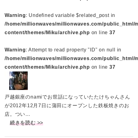
Warning
: Undefined variable $related_post in
/home/millionwaves/millionwaves.com/public_html/
content/themes/Miku/archive.php
on line
37
Warning
: Attempt to read property "ID" on null in
/home/millionwaves/millionwaves.com/public_html/
content/themes/Miku/archive.php
on line
37
戸越銀座のnamiでお世話になっていたたけちゃんさん
が2012年12月7日に蒲田にオープンした鉄板焼きのお
店。つい…
続きを読む >>