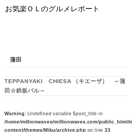
蒲田
TEPPANYAKI CHIESA （キエーザ） ～蒲
田☆鉄板バル～
Warning
: Undefined variable $post_title in
/home/millionwaves/millionwaves.com/public_html/
content/themes/Miku/archive.php
on line
33