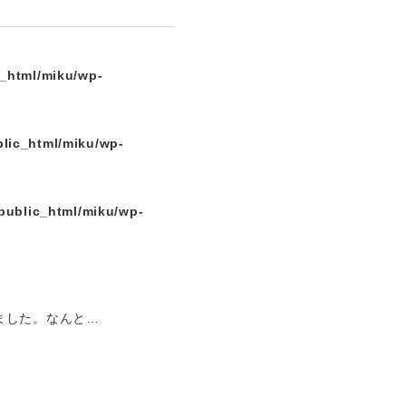
c_html/miku/wp-
lic_html/miku/wp-
public_html/miku/wp-
ました。なんと…