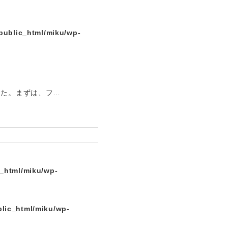
public_html/miku/wp-
した。まずは、フ…
c_html/miku/wp-
lic_html/miku/wp-