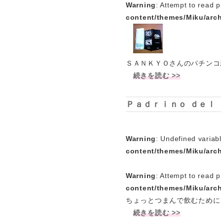
Warning
: Attempt to read p
content/themes/Miku/arc
ＳＡＮＫＹＯさんのパチンコ
続きを読む >>
Ｐａｄｒｉｎｏ ｄｅｌ
Warning
: Undefined variab
content/themes/Miku/arc
Warning
: Attempt to read p
content/themes/Miku/arc
ちょっとつまんで飲むために
続きを読む >>