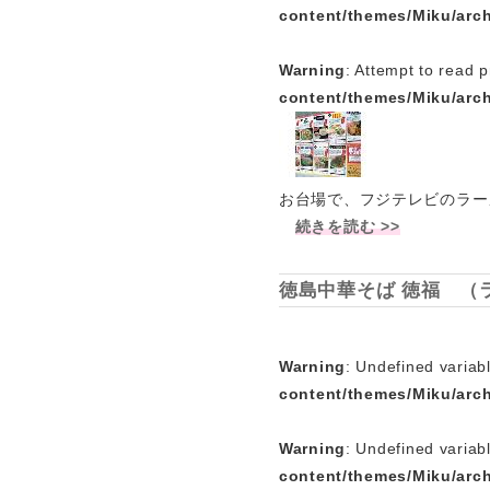
content/themes/Miku/arc
Warning
: Attempt to read p
content/themes/Miku/arc
お台場で、フジテレビのラー
続きを読む >>
徳島中華そば 徳福 （
Warning
: Undefined variabl
content/themes/Miku/arc
Warning
: Undefined variab
content/themes/Miku/arc