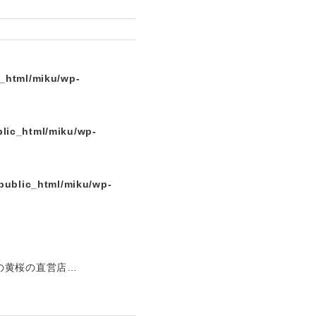
c_html/miku/wp-
lic_html/miku/wp-
public_html/miku/wp-
の黄桜の直営店…