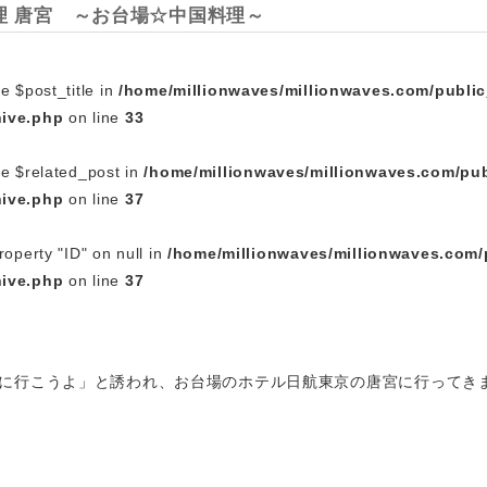
理 唐宮 ～お台場☆中国料理～
e $post_title in
/home/millionwaves/millionwaves.com/publi
hive.php
on line
33
le $related_post in
/home/millionwaves/millionwaves.com/pub
hive.php
on line
37
roperty "ID" on null in
/home/millionwaves/millionwaves.com/
hive.php
on line
37
に行こうよ」と誘われ、お台場のホテル日航東京の唐宮に行ってき