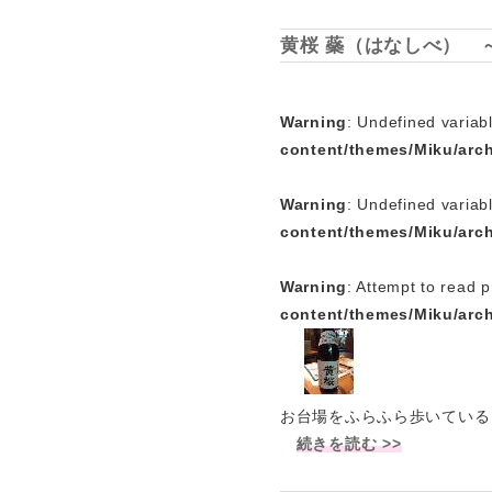
黄桜 蘂（はなしべ） 
Warning
: Undefined variabl
content/themes/Miku/arc
Warning
: Undefined variab
content/themes/Miku/arc
Warning
: Attempt to read p
content/themes/Miku/arc
お台場をふらふら歩いている
続きを読む >>