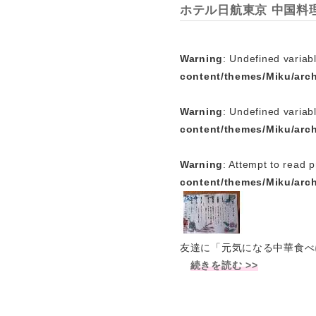
ホテル日航東京 中国料
Warning
: Undefined variabl
content/themes/Miku/arc
Warning
: Undefined variab
content/themes/Miku/arc
Warning
: Attempt to read p
content/themes/Miku/arc
友達に「元気になる中華食べ
続きを読む >>