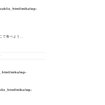
public_html/miku/wp-
こで食べよう…
場
c_html/miku/wp-
lic_html/miku/wp-