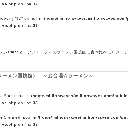
hive.php
on line
37
roperty "ID" on null in
/home/millionwaves/millionwaves.com/
hive.php
on line
37
メンPARKと、アクアシティのラーメン国技館に食べ比べにいきま
ラーメン国技館） ～お台場☆ラーメン～
e $post_title in
/home/millionwaves/millionwaves.com/publi
hive.php
on line
33
le $related_post in
/home/millionwaves/millionwaves.com/pub
hive.php
on line
37