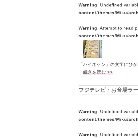
Warning
: Undefined variab
content/themes/Miku/arc
Warning
: Attempt to read p
content/themes/Miku/arc
「ハイネケン」の文字にひか
続きを読む >>
フジテレビ・お台場ラー
Warning
: Undefined variabl
content/themes/Miku/arc
Warning
: Undefined variab