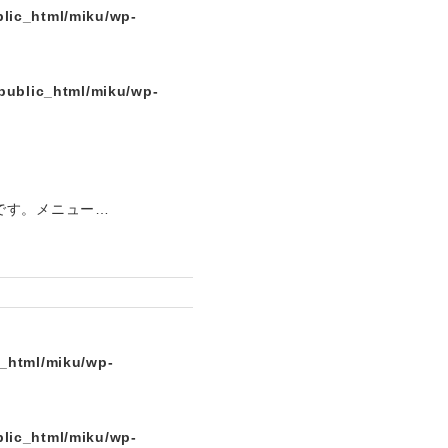
lic_html/miku/wp-
public_html/miku/wp-
です。メニュー…
c_html/miku/wp-
lic_html/miku/wp-