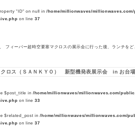
roperty "ID" on null in
/home/millionwaves/millionwaves.com/
hive.php
on line
37
、 フィーバー超時空要塞マクロスの展示会に行った後、ランチをど
クロス（ＳＡＮＫＹＯ） 新型機発表展示会 in お台
e $post_title in
/home/millionwaves/millionwaves.com/publi
hive.php
on line
33
le $related_post in
/home/millionwaves/millionwaves.com/pub
hive.php
on line
37