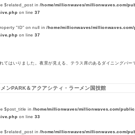
le $related_post in
/home/millionwaves/millionwaves.com/pub
hive.php
on line
37
roperty "ID" on null in
/home/millionwaves/millionwaves.com/
hive.php
on line
37
れてはいりました。夜景が見える、テラス席のあるダイニングバー
メンPARK＆アクアシティ・ラーメン国技館
e $post_title in
/home/millionwaves/millionwaves.com/publi
hive.php
on line
33
le $related_post in
/home/millionwaves/millionwaves.com/pub