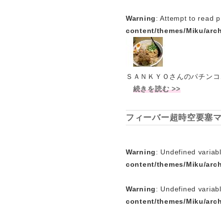
Warning
: Attempt to read p
content/themes/Miku/arc
ＳＡＮＫＹＯさんのパチンコ
続きを読む >>
フィーバー超時空要塞マ
Warning
: Undefined variabl
content/themes/Miku/arc
Warning
: Undefined variab
content/themes/Miku/arc