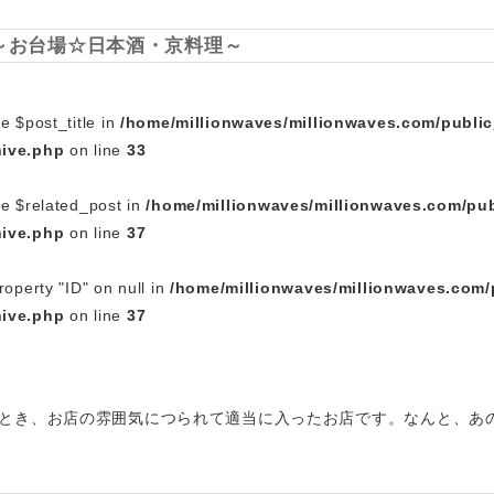
～お台場☆日本酒・京料理～
e $post_title in
/home/millionwaves/millionwaves.com/publi
hive.php
on line
33
le $related_post in
/home/millionwaves/millionwaves.com/pub
hive.php
on line
37
roperty "ID" on null in
/home/millionwaves/millionwaves.com/
hive.php
on line
37
とき、お店の雰囲気につられて適当に入ったお店です。なんと、あ