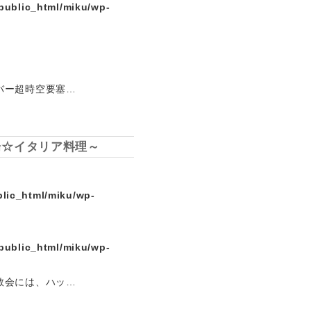
public_html/miku/wp-
バー超時空要塞…
場☆イタリア料理～
lic_html/miku/wp-
public_html/miku/wp-
教会には、ハッ…