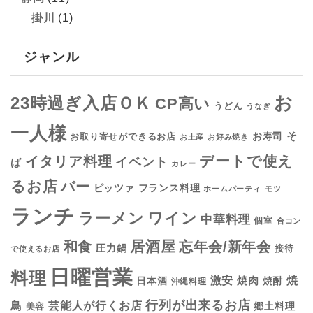
掛川
(1)
ジャンル
お
23時過ぎ入店ＯＫ
CP高い
うどん
うなぎ
一人様
そ
お寿司
お取り寄せができるお店
お土産
お好み焼き
デートで使え
イタリア料理
イベント
ば
カレー
るお店
バー
フランス料理
ピッツァ
ホームパーティ
モツ
ランチ
ラーメン
ワイン
中華料理
個室
合コン
居酒屋
和食
忘年会/新年会
圧力鍋
接待
で使えるお店
日曜営業
料理
焼
激安
焼肉
日本酒
焼酎
沖縄料理
行列が出来るお店
鳥
芸能人が行くお店
美容
郷土料理