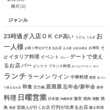
掛川
(1)
ジャンル
お
23時過ぎ入店ＯＫ
CP高い
うどん
うなぎ
一人様
そ
お寿司
お取り寄せができるお店
お土産
お好み焼き
デートで使え
イタリア料理
イベント
ば
カレー
るお店
バー
フランス料理
ピッツァ
ホームパーティ
モツ
ランチ
ラーメン
ワイン
中華料理
個室
合コン
居酒屋
和食
忘年会/新年会
圧力鍋
接待
で使えるお店
日曜営業
料理
焼
激安
焼肉
日本酒
焼酎
沖縄料理
行列が出来るお店
鳥
芸能人が行くお店
美容
郷土料理