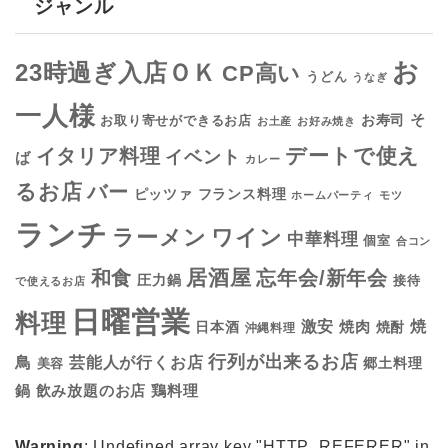
ジャンル
お
23時過ぎ入店ＯＫ
CP高い
うどん
うなぎ
一人様
そ
お寿司
お取り寄せができるお店
お土産
お好み焼き
デートで使え
イタリア料理
イベント
ば
カレー
るお店
バー
フランス料理
ピッツァ
ホームパーティ
モツ
ランチ
ラーメン
ワイン
中華料理
個室
合コン
居酒屋
和食
忘年会/新年会
圧力鍋
接待
で使えるお店
日曜営業
料理
焼
激安
焼肉
日本酒
焼酎
沖縄料理
行列が出来るお店
鳥
芸能人が行くお店
美容
郷土料理
鍋
鶏料理
飲み放題のお店
Warning
: Undefined array key "HTTP_REFERER" in