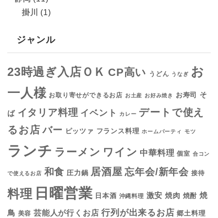
掛川
(1)
ジャンル
お
23時過ぎ入店ＯＫ
CP高い
うどん
うなぎ
一人様
そ
お寿司
お取り寄せができるお店
お土産
お好み焼き
デートで使え
イタリア料理
イベント
ば
カレー
るお店
バー
フランス料理
ピッツァ
ホームパーティ
モツ
ランチ
ラーメン
ワイン
中華料理
個室
合コン
居酒屋
和食
忘年会/新年会
圧力鍋
接待
で使えるお店
日曜営業
料理
焼
激安
焼肉
日本酒
焼酎
沖縄料理
行列が出来るお店
鳥
芸能人が行くお店
美容
郷土料理