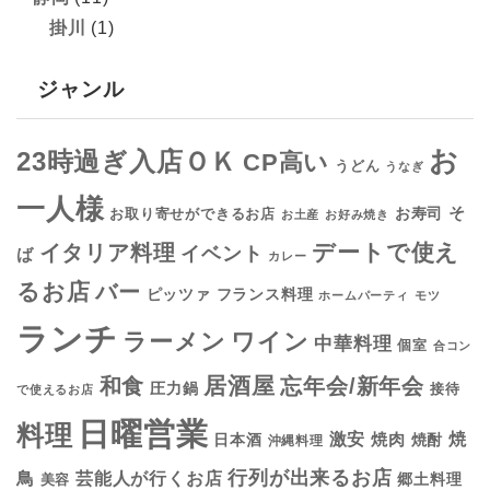
掛川
(1)
ジャンル
お
23時過ぎ入店ＯＫ
CP高い
うどん
うなぎ
一人様
そ
お寿司
お取り寄せができるお店
お土産
お好み焼き
デートで使え
イタリア料理
イベント
ば
カレー
るお店
バー
フランス料理
ピッツァ
ホームパーティ
モツ
ランチ
ラーメン
ワイン
中華料理
個室
合コン
居酒屋
和食
忘年会/新年会
圧力鍋
接待
で使えるお店
日曜営業
料理
焼
激安
焼肉
日本酒
焼酎
沖縄料理
行列が出来るお店
鳥
芸能人が行くお店
美容
郷土料理