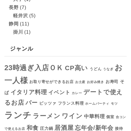
長野
(7)
軽井沢
(5)
静岡
(11)
掛川
(1)
ジャンル
お
23時過ぎ入店ＯＫ
CP高い
うどん
うなぎ
一人様
そ
お寿司
お取り寄せができるお店
お土産
お好み焼き
デートで使え
イタリア料理
イベント
ば
カレー
るお店
バー
フランス料理
ピッツァ
ホームパーティ
モツ
ランチ
ラーメン
ワイン
中華料理
個室
合コン
居酒屋
和食
忘年会/新年会
圧力鍋
接待
で使えるお店