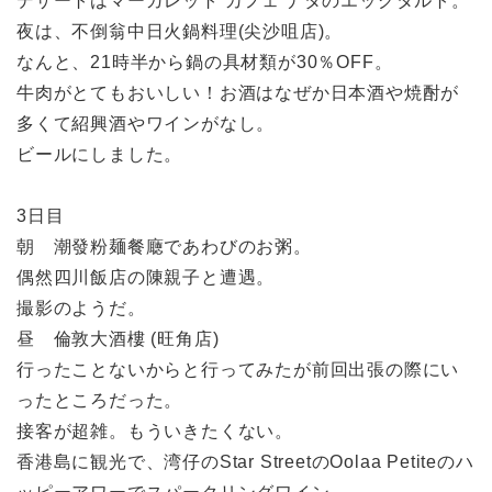
デザートはマーガレット カフェ ナタのエッグタルト。
夜は、不倒翁中日火鍋料理(尖沙咀店)。
なんと、21時半から鍋の具材類が30％OFF。
牛肉がとてもおいしい！お酒はなぜか日本酒や焼酎が
多くて紹興酒やワインがなし。
ビールにしました。
3日目
朝 潮發粉麺餐廰であわびのお粥。
偶然四川飯店の陳親子と遭遇。
撮影のようだ。
昼 倫敦大酒樓 (旺角店)
行ったことないからと行ってみたが前回出張の際にい
ったところだった。
接客が超雑。もういきたくない。
香港島に観光で、湾仔のStar StreetのOolaa Petiteのハ