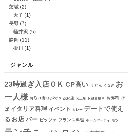
茨城
(2)
大子
(1)
長野
(7)
軽井沢
(5)
静岡
(11)
掛川
(1)
ジャンル
お
23時過ぎ入店ＯＫ
CP高い
うどん
うなぎ
一人様
そ
お寿司
お取り寄せができるお店
お土産
お好み焼き
デートで使え
イタリア料理
イベント
ば
カレー
るお店
バー
フランス料理
ピッツァ
ホームパーティ
モツ