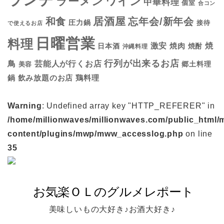
ランチ
ラーメン
ワイン
中華料理
個室
合コン
居酒屋
和食
忘年会/新年会
圧力鍋
接待
で使えるお店
日曜営業
料理
焼
激安
焼肉
日本酒
焼酎
沖縄料理
行列が出来るお店
鳥
芸能人が行くお店
美容
郷土料理
鍋
鶏料理
飲み放題のお店
Warning
: Undefined array key "HTTP_REFERER" in
/home/millionwaves/millionwaves.com/public_html/
content/plugins/mwp/mww_accesslog.php
on line
35
美味しいもの大好き♪お酒大好き♪