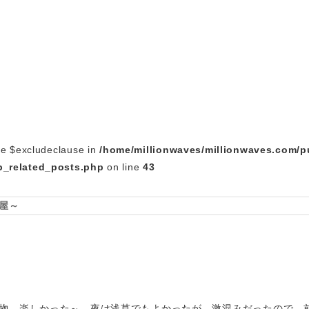
le $excludeclause in
/home/millionwaves/millionwaves.com/p
_related_posts.php
on line
43
屋～
物。楽しかった～。夜は浅草でもよかったが、激混みだったので、