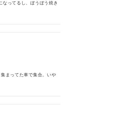
イになってるし、ぼうぼう焼き
く集まってた車で集合。いや