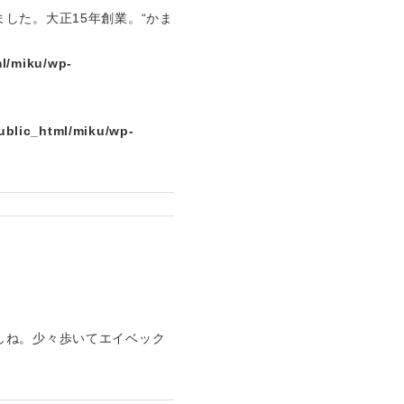
した。大正15年創業。“かま
l/miku/wp-
ublic_html/miku/wp-
しね。少々歩いてエイベック