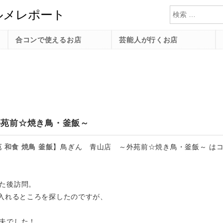
検索
合コンで使えるお店
芸能人が行くお店
外苑前☆焼き鳥・釜飯～
苑
和食
焼鳥
釜飯
】
鳥ぎん 青山店 ～外苑前☆焼き鳥・釜飯～ は
た後訪問。
に入れるところを探したのですが、
夫でした！