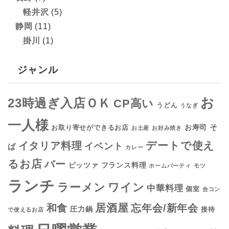
軽井沢
(5)
静岡
(11)
掛川
(1)
ジャンル
お
23時過ぎ入店ＯＫ
CP高い
うどん
うなぎ
一人様
そ
お寿司
お取り寄せができるお店
お土産
お好み焼き
デートで使え
イタリア料理
イベント
ば
カレー
るお店
バー
フランス料理
ピッツァ
ホームパーティ
モツ
ランチ
ラーメン
ワイン
中華料理
個室
合コン
居酒屋
和食
忘年会/新年会
圧力鍋
接待
で使えるお店