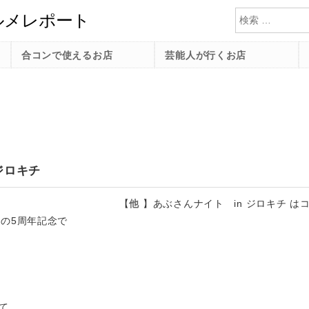
検索
合コンで使えるお店
芸能人が行くお店
ジロキチ
【
他
】
あぶさんナイト in ジロキチ は
んの5周年記念で
て