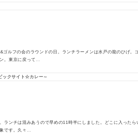
ーメン&ゴルフの会のラウンドの日。ランチラーメンは水戸の龍のひげ。
ン。東京に戻って…
ビックサイト☆カレー～
。ランチは混みあうので早めの11時半にしました。どこに入ったら
象です。久々…