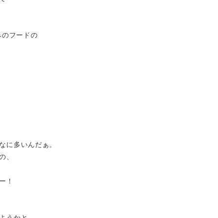
みのフードの
なに多いんだぁ。
の、
ー！
ようかと