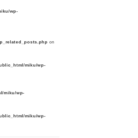
miku/wp-
p_related_posts.php
on
ublic_html/miku/wp-
l/miku/wp-
ublic_html/miku/wp-