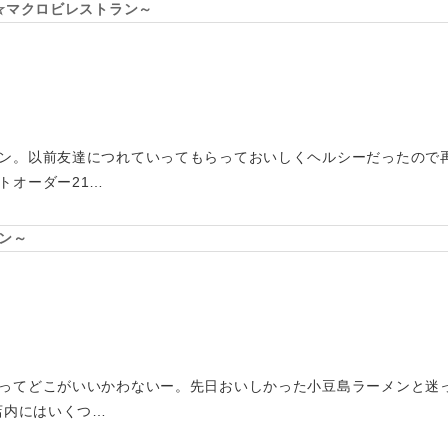
丘☆マクロビレストラン～
ン。以前友達につれていってもらっておいしくヘルシーだったので
トオーダー21…
ン～
ってどこがいいかわないー。先日おいしかった小豆島ラーメンと迷
店内にはいくつ…