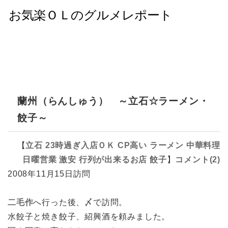
蘭州（らんしゅう） ～立石☆ラーメン・
餃子～
【
立石
23時過ぎ入店ＯＫ
CP高い
ラーメン
中華料理
日曜営業
激安
行列が出来るお店
餃子
】
コメント(2)
2008年11月15日訪問
二毛作
へ行った後、〆で訪問。
水餃子と焼き餃子、紹興酒を頼みました。