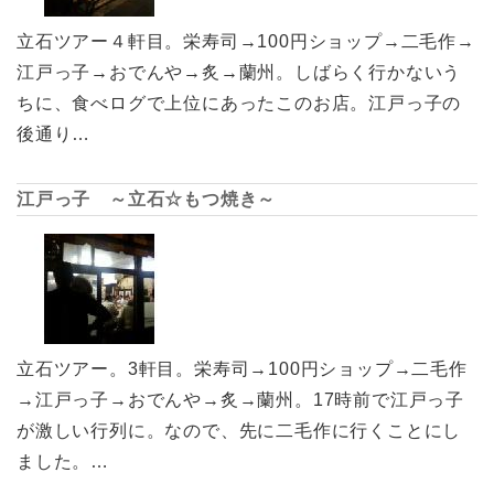
立石ツアー４軒目。栄寿司→100円ショップ→二毛作→
江戸っ子→おでんや→炙→蘭州。しばらく行かないう
ちに、食べログで上位にあったこのお店。江戸っ子の
後通り…
江戸っ子 ～立石☆もつ焼き～
立石ツアー。3軒目。栄寿司→100円ショップ→二毛作
→江戸っ子→おでんや→炙→蘭州。17時前で江戸っ子
が激しい行列に。なので、先に二毛作に行くことにし
ました。…