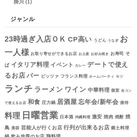
掛川
(1)
ジャンル
お
23時過ぎ入店ＯＫ
CP高い
うどん
うなぎ
一人様
そ
お寿司
お取り寄せができるお店
お土産
お好み焼き
デートで使え
イタリア料理
イベント
ば
カレー
るお店
バー
フランス料理
ピッツァ
ホームパーティ
モツ
ランチ
ラーメン
ワイン
中華料理
個室
合コン
居酒屋
和食
忘年会/新年会
圧力鍋
接待
で使えるお店
日曜営業
料理
焼
激安
焼肉
日本酒
焼酎
沖縄料理
行列が出来るお店
鳥
芸能人が行くお店
美容
郷土料理
鍋
鶏料理
飲み放題のお店