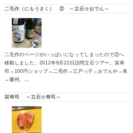
二毛作（にもうさく） ② ～立石☆おでん～
二毛作のページがいっぱいになってしまったので②へ
移動しました。2012年9月22日訪問立石ツアー。栄寿
司→100円ショップ→二毛作→江戸っ子→おでんや→炙
→蘭州。…
栄寿司 ～立石☆寿司～