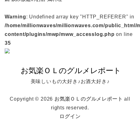
Warning
: Undefined array key "HTTP_REFERER" in
/home/millionwaves/millionwaves.com/public_html/
content/plugins/mwp/mww_accesslog.php
on line
35
美味しいもの大好き♪お酒大好き♪
Copyright © 2026
お気楽ＯＬのグルメレポート
all
rights reserved.
ログイン