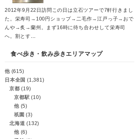
2012年9月22日訪問この日は立石ツアーで7軒行きまし
た。栄寿司→100円ショップ→二毛作→江戸っ子→おで
んや→炙→蘭州。まず16時に待ち合わせして栄寿司
へ。割とす…
食べ歩き・飲み歩きエリアマップ
他
(615)
日本全国
(1,381)
京都
(19)
京都駅
(10)
他
(5)
祇園
(3)
北海道
(132)
他
(6)