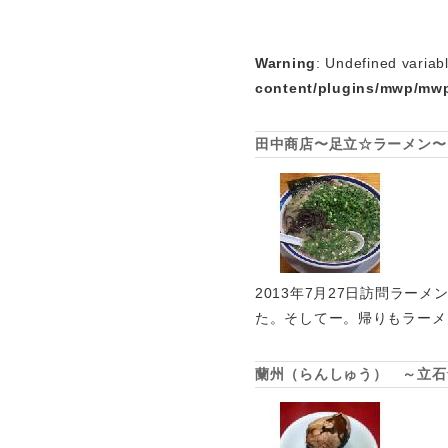
Warning
: Undefined variab
content/plugins/mwp/mwp
田中商店〜足立☆ラーメン〜
2013年7月27日訪問ラ
た。そしてー。帰りもラーメ
蘭州（らんしゅう） ～立石