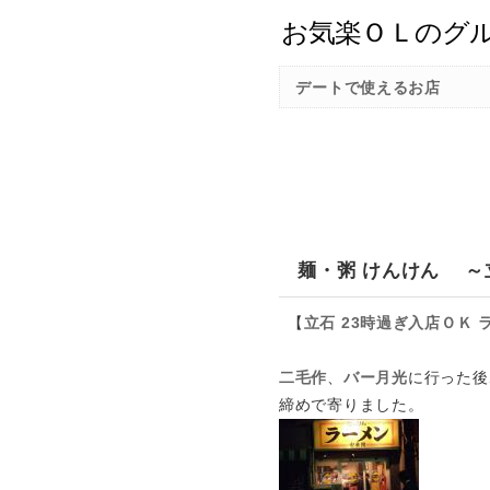
デートで使えるお店
麺・粥 けんけん ～
【
立石
23時過ぎ入店ＯＫ
二毛作
、
バー月光
に行った後
締めで寄りました。