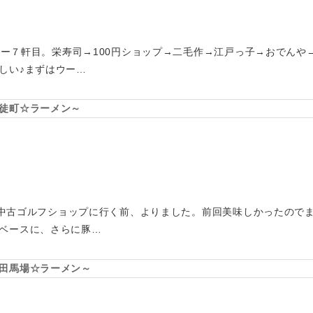
ツアー７軒目。栄寿司→100円ショップ→二毛作→江戸っ子→おでん
しい♪まずはウー…
徒町☆ラーメン～
上野の中古ゴルフショップに行く前、よりました。前回美味しかったので
ベースに、さらに豚…
田馬場☆ラーメン～