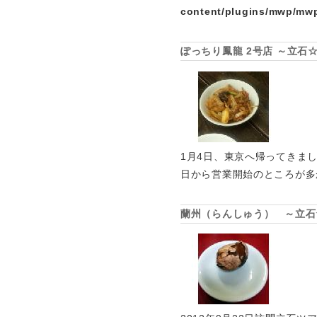
content/plugins/mwp/mwp
ぽっちり鳳龍 2号店 ～立石
1月4日、東京へ帰ってきま
日から営業開始のところが多
蘭州（らんしゅう） ～立石