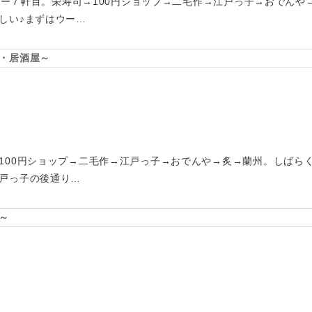
ツアー７軒目。栄寿司→100円ショップ→二毛作→江戸っ子→おでん
しい♪まずはウー…
・居酒屋～
100円ショップ→二毛作→江戸っ子→おでんや→炙→蘭州。しばら
戸っ子の後通り…
～