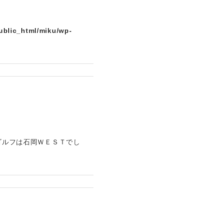
ublic_html/miku/wp-
ゴルフは石岡ＷＥＳＴでし