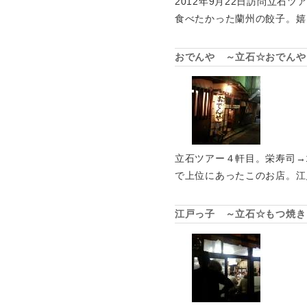
2012年9月22日訪問立石
食べたかった蘭州の餃子。嬉
おでんや ～立石☆おでんや
立石ツアー４軒目。栄寿司→
で上位にあったこのお店。江
江戸っ子 ～立石☆もつ焼き