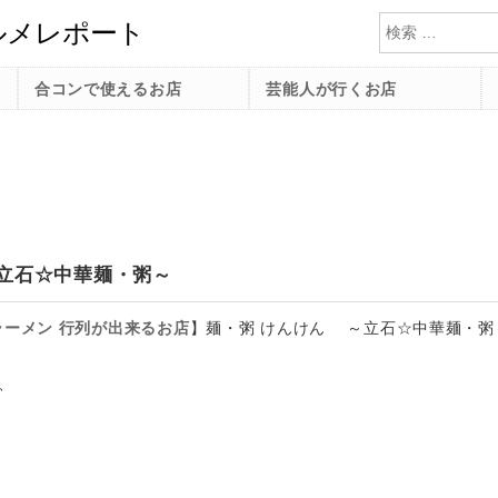
検索
合コンで使えるお店
芸能人が行くお店
立石☆中華麺・粥～
ラーメン
行列が出来るお店
】
麺・粥 けんけん ～立石☆中華麺・粥
、