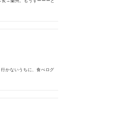
や→炙→蘭州。もうずーーーと
く行かないうちに、食べログ