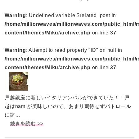
Warning
: Undefined variable $related_post in
/home/millionwaves/millionwaves.com/public_html/
content/themes/Miku/archive.php
on line
37
Warning
: Attempt to read property "ID" on null in
/home/millionwaves/millionwaves.com/public_html/
content/themes/Miku/archive.php
on line
37
戸越銀座に新しいイタリアンバルができていた！！戸
越はnamiが美味しいので、あまり期待せずパトロール
に訪…
続きを読む >>