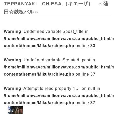
TEPPANYAKI CHIESA （キエーザ） ～蒲
田☆鉄板バル～
Warning
: Undefined variable $post_title in
/home/millionwaves/millionwaves.com/public_html/
content/themes/Miku/archive.php
on line
33
Warning
: Undefined variable $related_post in
/home/millionwaves/millionwaves.com/public_html/
content/themes/Miku/archive.php
on line
37
Warning
: Attempt to read property "ID" on null in
/home/millionwaves/millionwaves.com/public_html/
content/themes/Miku/archive.php
on line
37