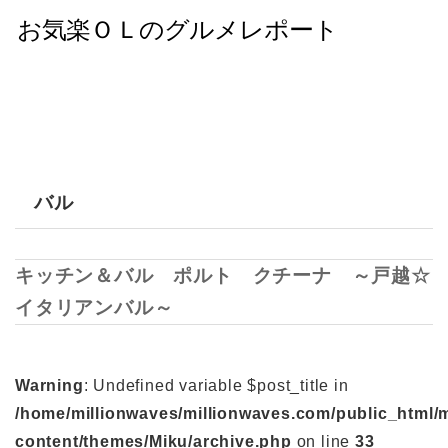
バル
キッチン＆バル ポルト クチーナ ～戸越☆
イタリアンバル～
Warning
: Undefined variable $post_title in
/home/millionwaves/millionwaves.com/public_html/
content/themes/Miku/archive.php
on line
33