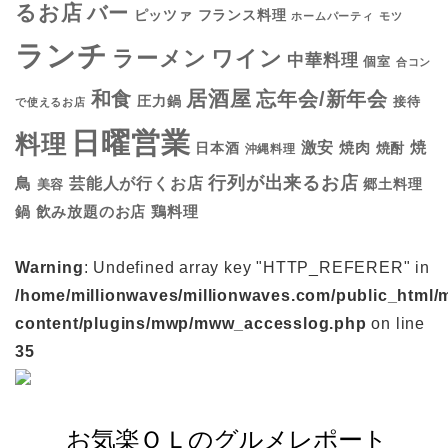
るお店
バー
フランス料理
ピッツァ
ホームパーティ
モツ
ランチ
ラーメン
ワイン
中華料理
個室
合コン
居酒屋
和食
忘年会/新年会
圧力鍋
接待
で使えるお店
日曜営業
料理
焼
激安
焼肉
日本酒
焼酎
沖縄料理
行列が出来るお店
鳥
芸能人が行くお店
美容
郷土料理
鍋
鶏料理
飲み放題のお店
Warning
: Undefined array key "HTTP_REFERER" in
/home/millionwaves/millionwaves.com/public_html/
content/plugins/mwp/mww_accesslog.php
on line
35