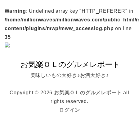
Warning
: Undefined array key "HTTP_REFERER" in
/home/millionwaves/millionwaves.com/public_html/
content/plugins/mwp/mww_accesslog.php
on line
35
美味しいもの大好き♪お酒大好き♪
Copyright © 2026
お気楽ＯＬのグルメレポート
all
rights reserved.
ログイン