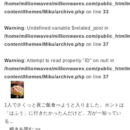
/home/millionwaves/millionwaves.com/public_html/
content/themes/Miku/archive.php
on line
33
Warning
: Undefined variable $related_post in
/home/millionwaves/millionwaves.com/public_html/
content/themes/Miku/archive.php
on line
37
Warning
: Attempt to read property "ID" on null in
/home/millionwaves/millionwaves.com/public_html/
content/themes/Miku/archive.php
on line
37
1人でさくっと夜ご飯食べようと入りました。ホントは
「はふう」に行きたかったんだけど、万が一知ってい
る…
続きを読む >>