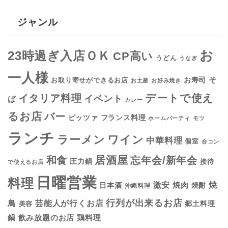
ジャンル
お
23時過ぎ入店ＯＫ
CP高い
うどん
うなぎ
一人様
そ
お寿司
お取り寄せができるお店
お土産
お好み焼き
デートで使え
イタリア料理
イベント
ば
カレー
るお店
バー
フランス料理
ピッツァ
ホームパーティ
モツ
ランチ
ラーメン
ワイン
中華料理
個室
合コン
居酒屋
和食
忘年会/新年会
圧力鍋
接待
で使えるお店
日曜営業
料理
焼
激安
焼肉
日本酒
焼酎
沖縄料理
行列が出来るお店
鳥
芸能人が行くお店
美容
郷土料理
鍋
鶏料理
飲み放題のお店