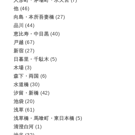
人形町・茅場町・水天宮
(7)
他
(46)
向島・本所吾妻橋
(27)
品川
(44)
恵比寿・中目黒
(40)
戸越
(67)
新宿
(27)
日暮里・千駄木
(5)
木場
(3)
森下・両国
(6)
水道橋
(30)
汐留・新橋
(42)
池袋
(20)
浅草
(61)
浅草橋・馬喰町・東日本橋
(5)
清澄白河
(1)