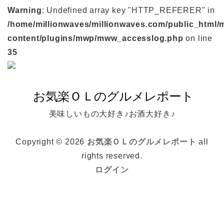
Warning
: Undefined array key "HTTP_REFERER" in
/home/millionwaves/millionwaves.com/public_html/
content/plugins/mwp/mww_accesslog.php
on line
35
美味しいもの大好き♪お酒大好き♪
Copyright © 2026
お気楽ＯＬのグルメレポート
all
rights reserved.
ログイン