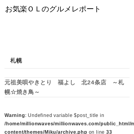
札幌
元祖美唄やきとり 福よし 北24条店 ～札
幌☆焼き鳥～
Warning
: Undefined variable $post_title in
/home/millionwaves/millionwaves.com/public_html/
content/themes/Miku/archive.php
on line
33