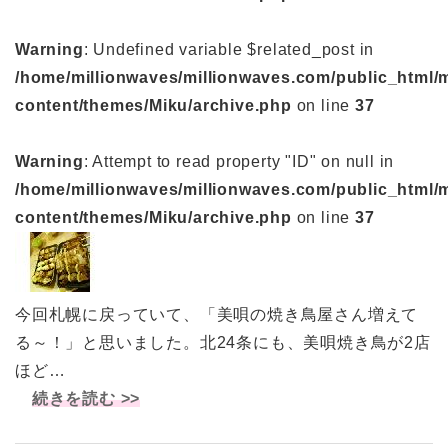
Warning
: Undefined variable $related_post in
/home/millionwaves/millionwaves.com/public_html/
content/themes/Miku/archive.php
on line
37
Warning
: Attempt to read property "ID" on null in
/home/millionwaves/millionwaves.com/public_html/
content/themes/Miku/archive.php
on line
37
今回札幌に戻っていて、「美唄の焼き鳥屋さん増えて
る～！」と思いました。北24条にも、美唄焼き鳥が2店
ほど…
続きを読む >>