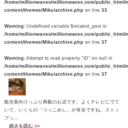
/home/millionwaves/millionwaves.com/public_html/
content/themes/Miku/archive.php
on line
33
Warning
: Undefined variable $related_post in
/home/millionwaves/millionwaves.com/public_html/
content/themes/Miku/archive.php
on line
37
Warning
: Attempt to read property "ID" on null in
/home/millionwaves/millionwaves.com/public_html/
content/themes/Miku/archive.php
on line
37
観光客向けっぷり満載のお店です。よくテレビにでて
いて、いくらの「つっこめし」が有名ですね。ストッ
プっ…
続きを読む >>