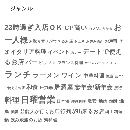
ジャンル
お
23時過ぎ入店ＯＫ
CP高い
うどん
うなぎ
一人様
そ
お寿司
お取り寄せができるお店
お土産
お好み焼き
デートで使え
イタリア料理
イベント
ば
カレー
るお店
バー
フランス料理
ピッツァ
ホームパーティ
モツ
ランチ
ラーメン
ワイン
中華料理
個室
合コン
居酒屋
和食
忘年会/新年会
圧力鍋
接待
で使えるお店
日曜営業
料理
焼
激安
焼肉
日本酒
焼酎
沖縄料理
行列が出来るお店
鳥
芸能人が行くお店
美容
郷土料理
鍋
鶏料理
飲み放題のお店