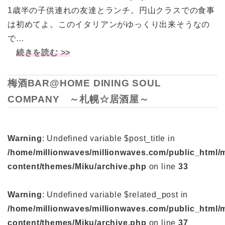
1歳半の子供連れの友達とランチ。円山クラスでの食事
は初めてよ。このイタリアンがゆっくり出来そうなの
で…
続きを読む >>
梅酒BAR@HOME DINING SOUL
COMPANY ～札幌☆居酒屋～
Warning
: Undefined variable $post_title in
/home/millionwaves/millionwaves.com/public_html/
content/themes/Miku/archive.php
on line
33
Warning
: Undefined variable $related_post in
/home/millionwaves/millionwaves.com/public_html/
content/themes/Miku/archive.php
on line
37