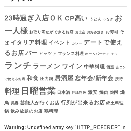
お
23時過ぎ入店ＯＫ
CP高い
うどん
うなぎ
一人様
そ
お寿司
お取り寄せができるお店
お土産
お好み焼き
デートで使え
イタリア料理
イベント
ば
カレー
るお店
バー
フランス料理
ピッツァ
ホームパーティ
モツ
ランチ
ラーメン
ワイン
中華料理
個室
合コン
居酒屋
和食
忘年会/新年会
圧力鍋
接待
で使えるお店
日曜営業
料理
焼
激安
焼肉
日本酒
焼酎
沖縄料理
行列が出来るお店
鳥
芸能人が行くお店
美容
郷土料理
鍋
鶏料理
飲み放題のお店
Warning
: Undefined array key "HTTP_REFERER" in