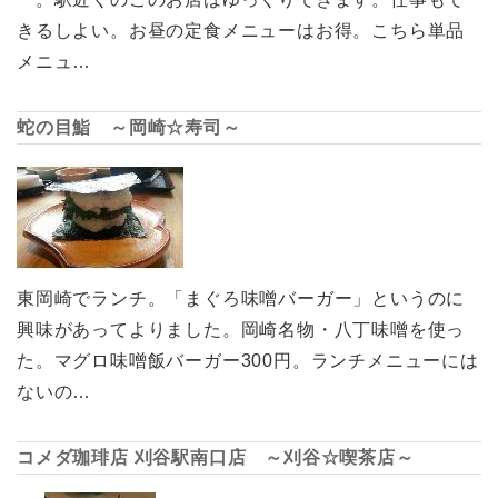
きるしよい。お昼の定食メニューはお得。こちら単品
メニュ…
蛇の目鮨 ～岡崎☆寿司～
東岡崎でランチ。「まぐろ味噌バーガー」というのに
興味があってよりました。岡崎名物・八丁味噌を使っ
た。マグロ味噌飯バーガー300円。ランチメニューには
ないの…
コメダ珈琲店 刈谷駅南口店 ～刈谷☆喫茶店～