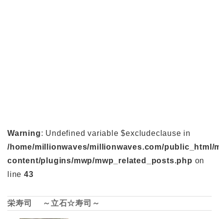
Warning
: Undefined variable $excludeclause in
/home/millionwaves/millionwaves.com/public_html/
content/plugins/mwp/mwp_related_posts.php
on
line
43
栄寿司 ～立石☆寿司～