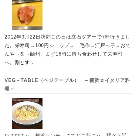
2012年9月22日訪問この日は立石ツアーで7軒行きまし
た。栄寿司→100円ショップ→二毛作→江戸っ子→おで
んや→炙→蘭州。まず16時に待ち合わせして栄寿司
へ。割とす…
VEG－TABLE（ベジテーブル） ～横浜☆イタリア料
理～
ひさびさ～、横浜ランチ。さてどこ行こう。駅から近