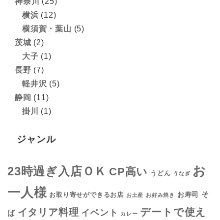
神奈川
(25)
横浜
(12)
横須賀・葉山
(5)
茨城
(2)
大子
(1)
長野
(7)
軽井沢
(5)
静岡
(11)
掛川
(1)
ジャンル
お
23時過ぎ入店ＯＫ
CP高い
うどん
うなぎ
一人様
そ
お寿司
お取り寄せができるお店
お土産
お好み焼き
デートで使え
イタリア料理
イベント
ば
カレー