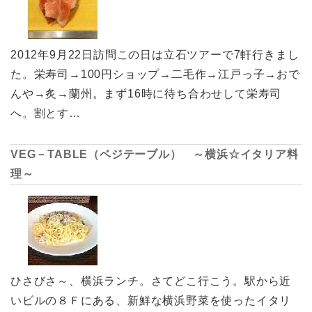
2012年9月22日訪問この日は立石ツアーで7軒行きまし
た。栄寿司→100円ショップ→二毛作→江戸っ子→おで
んや→炙→蘭州。まず16時に待ち合わせして栄寿司
へ。割とす…
VEG－TABLE（ベジテーブル） ～横浜☆イタリア料
理～
ひさびさ～、横浜ランチ。さてどこ行こう。駅から近
いビルの８Ｆにある、新鮮な横浜野菜を使ったイタリ