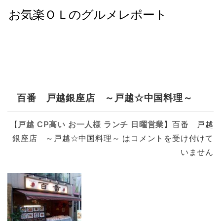
百番 戸越銀座店 ～戸越☆中国料理～
【
戸越
CP高い
お一人様
ランチ
日曜営業
】
百番 戸越
銀座店 ～戸越☆中国料理～ は
コメントを受け付けて
いません