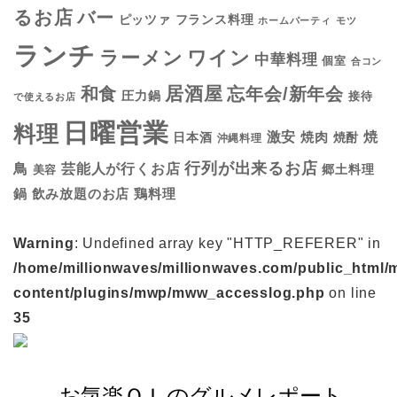
るお店
バー
フランス料理
ピッツァ
ホームパーティ
モツ
ランチ
ラーメン
ワイン
中華料理
個室
合コン
居酒屋
和食
忘年会/新年会
圧力鍋
接待
で使えるお店
日曜営業
料理
焼
激安
焼肉
日本酒
焼酎
沖縄料理
行列が出来るお店
鳥
芸能人が行くお店
美容
郷土料理
鍋
鶏料理
飲み放題のお店
Warning
: Undefined array key "HTTP_REFERER" in
/home/millionwaves/millionwaves.com/public_html/
content/plugins/mwp/mww_accesslog.php
on line
35