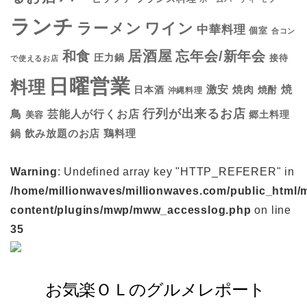
ランチ
ラーメン
ワイン
中華料理
個室
合コン
居酒屋
和食
忘年会/新年会
圧力鍋
接待
で使えるお店
日曜営業
料理
焼
激安
焼肉
日本酒
焼酎
沖縄料理
行列が出来るお店
鳥
芸能人が行くお店
美容
郷土料理
鍋
鶏料理
飲み放題のお店
Warning
: Undefined array key "HTTP_REFERER" in
/home/millionwaves/millionwaves.com/public_html/
content/plugins/mwp/mww_accesslog.php
on line
35