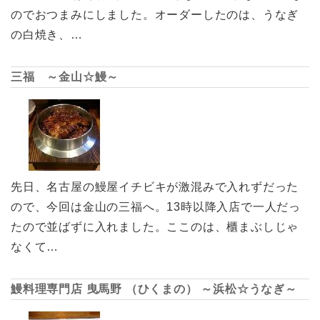
のでおつまみにしました。オーダーしたのは、うなぎ
の白焼き、…
三福 ～金山☆鰻～
先日、名古屋の鰻屋イチビキが激混みで入れずだった
ので、今回は金山の三福へ。13時以降入店で一人だっ
たので並ばずに入れました。ここのは、櫃まぶしじゃ
なくて…
鰻料理専門店 曳馬野 （ひくまの） ～浜松☆うなぎ～