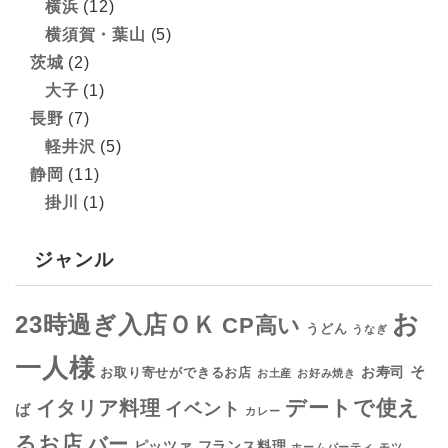
横浜
(12)
横須賀・葉山
(5)
茨城
(2)
大子
(1)
長野
(7)
軽井沢
(5)
静岡
(11)
掛川
(1)
ジャンル
お
23時過ぎ入店ＯＫ
CP高い
うどん
うなぎ
一人様
そ
お寿司
お取り寄せができるお店
お土産
お好み焼き
デートで使え
イタリア料理
イベント
ば
カレー
るお店
バー
フランス料理
ピッツァ
ホームパーティ
モツ