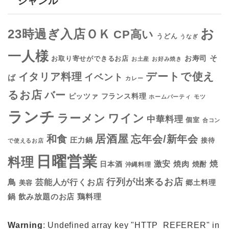
ジャンル
お
23時過ぎ入店ＯＫ
CP高い
うどん
うなぎ
一人様
そ
お寿司
お取り寄せができるお店
お土産
お好み焼き
デートで使え
イタリア料理
イベント
ば
カレー
るお店
バー
フランス料理
ピッツァ
ホームパーティ
モツ
ランチ
ラーメン
ワイン
中華料理
個室
合コン
居酒屋
和食
忘年会/新年会
圧力鍋
接待
で使えるお店
日曜営業
料理
焼
激安
焼肉
日本酒
焼酎
沖縄料理
行列が出来るお店
鳥
芸能人が行くお店
美容
郷土料理
鍋
鶏料理
飲み放題のお店
Warning
: Undefined array key "HTTP_REFERER" in