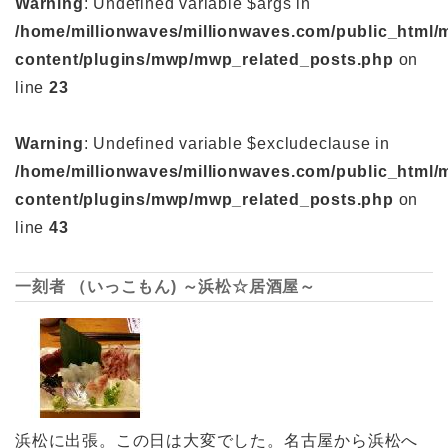
Warning
: Undefined variable $args in
/home/millionwaves/millionwaves.com/public_html/
content/plugins/mwp/mwp_related_posts.php
on
line
23
Warning
: Undefined variable $excludeclause in
/home/millionwaves/millionwaves.com/public_html/
content/plugins/mwp/mwp_related_posts.php
on
line
43
一刻者 （いっこもん) ～浜松☆居酒屋～
浜松に出張。この日は大変でした。名古屋から浜松へ