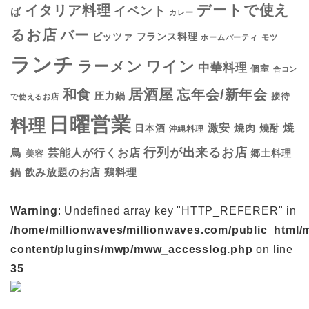
デートで使え
イタリア料理
イベント
ば
カレー
るお店
バー
フランス料理
ピッツァ
ホームパーティ
モツ
ランチ
ラーメン
ワイン
中華料理
個室
合コン
居酒屋
和食
忘年会/新年会
圧力鍋
接待
で使えるお店
日曜営業
料理
焼
激安
焼肉
日本酒
焼酎
沖縄料理
行列が出来るお店
鳥
芸能人が行くお店
美容
郷土料理
鍋
鶏料理
飲み放題のお店
Warning
: Undefined array key "HTTP_REFERER" in
/home/millionwaves/millionwaves.com/public_html/
content/plugins/mwp/mww_accesslog.php
on line
35