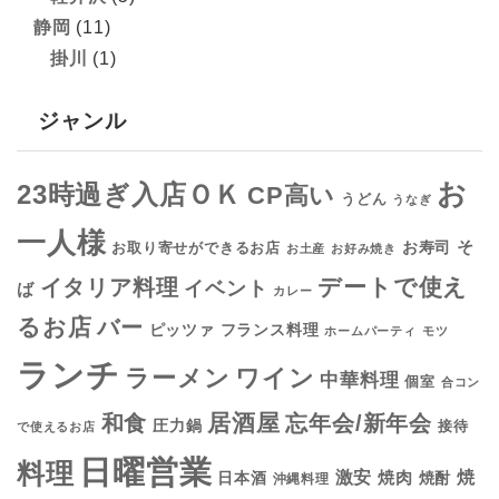
静岡
(11)
掛川
(1)
ジャンル
お
23時過ぎ入店ＯＫ
CP高い
うどん
うなぎ
一人様
そ
お寿司
お取り寄せができるお店
お土産
お好み焼き
デートで使え
イタリア料理
イベント
ば
カレー
るお店
バー
フランス料理
ピッツァ
ホームパーティ
モツ
ランチ
ラーメン
ワイン
中華料理
個室
合コン
居酒屋
和食
忘年会/新年会
圧力鍋
接待
で使えるお店
日曜営業
料理
焼
激安
焼肉
日本酒
焼酎
沖縄料理