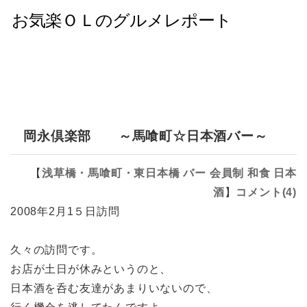
岡永倶楽部 ～馬喰町☆日本酒バー～
【
浅草橋・馬喰町・東日本橋
バー
会員制
和食
日本
酒
】
コメント(4)
2008年2月1５日訪問
久々の訪問です。
お店が土日が休みというのと、
日本酒を呑む友達があまりいないので、