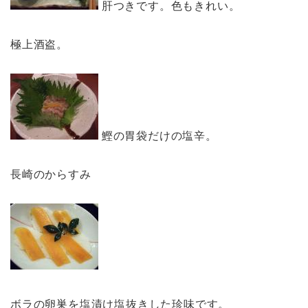
肝つきです。色もきれい。
極上酒盗。
鰹の胃袋だけの塩辛。
長崎のからすみ
ボラの卵巣を塩漬け塩抜きした珍味です。