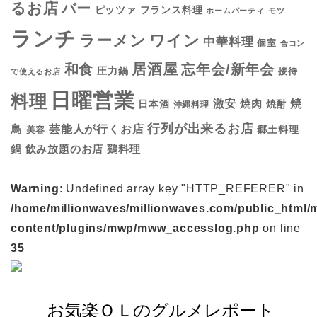
るお店
バー
フランス料理
ピッツァ
ホームパーティ
モツ
ランチ
ラーメン
ワイン
中華料理
個室
合コン
居酒屋
和食
忘年会/新年会
圧力鍋
接待
で使えるお店
日曜営業
料理
焼
激安
焼肉
日本酒
焼酎
沖縄料理
行列が出来るお店
鳥
芸能人が行くお店
美容
郷土料理
鍋
鶏料理
飲み放題のお店
Warning
: Undefined array key "HTTP_REFERER" in
/home/millionwaves/millionwaves.com/public_html/
content/plugins/mwp/mww_accesslog.php
on line
35