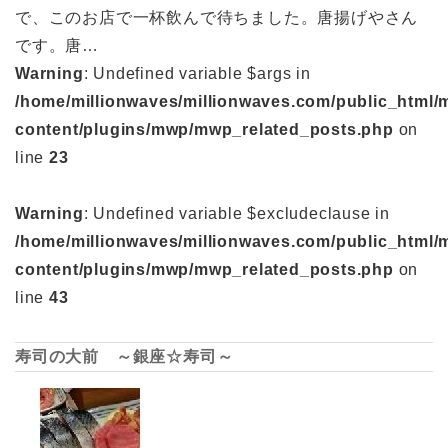
で、このお店で一杯飲んで待ちました。唐揚げやさん
です。唐…
Warning
: Undefined variable $args in
/home/millionwaves/millionwaves.com/public_html/
content/plugins/mwp/mwp_related_posts.php
on
line
23
Warning
: Undefined variable $excludeclause in
/home/millionwaves/millionwaves.com/public_html/
content/plugins/mwp/mwp_related_posts.php
on
line
43
寿司の大前 ～銀座☆寿司～