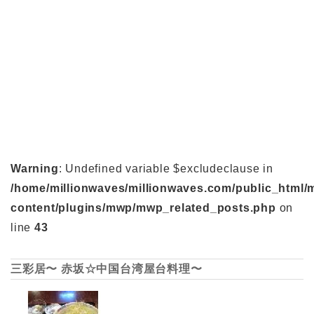
Warning
: Undefined variable $excludeclause in
/home/millionwaves/millionwaves.com/public_html/
content/plugins/mwp/mwp_related_posts.php
on
line
43
三彩居〜 赤坂☆中国台湾屋台料理〜