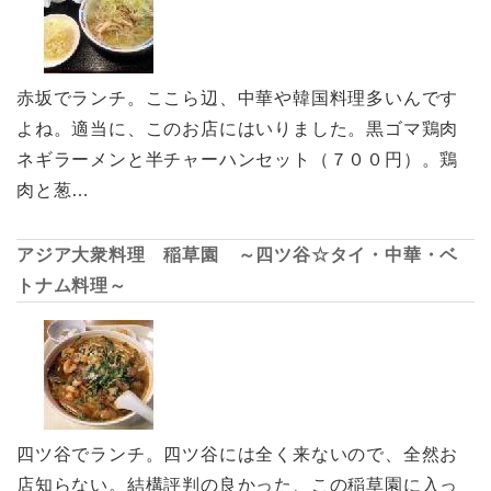
赤坂でランチ。ここら辺、中華や韓国料理多いんです
よね。適当に、このお店にはいりました。黒ゴマ鶏肉
ネギラーメンと半チャーハンセット（７００円）。鶏
肉と葱…
アジア大衆料理 稲草園 ～四ツ谷☆タイ・中華・ベ
トナム料理～
四ツ谷でランチ。四ツ谷には全く来ないので、全然お
店知らない。結構評判の良かった、この稲草園に入っ