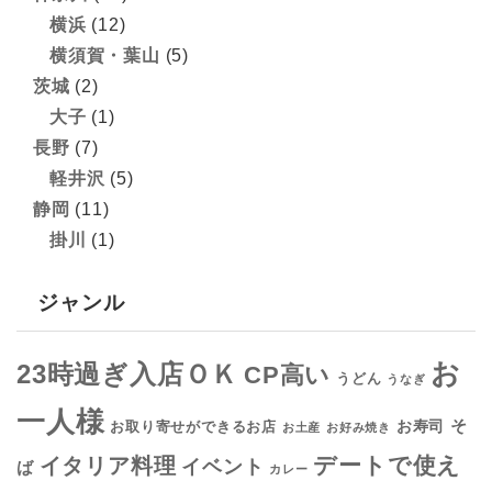
横浜
(12)
横須賀・葉山
(5)
茨城
(2)
大子
(1)
長野
(7)
軽井沢
(5)
静岡
(11)
掛川
(1)
ジャンル
お
23時過ぎ入店ＯＫ
CP高い
うどん
うなぎ
一人様
そ
お寿司
お取り寄せができるお店
お土産
お好み焼き
デートで使え
イタリア料理
イベント
ば
カレー