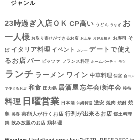
ジャンル
お
23時過ぎ入店ＯＫ
CP高い
うどん
うなぎ
一人様
そ
お寿司
お取り寄せができるお店
お土産
お好み焼き
デートで使え
イタリア料理
イベント
ば
カレー
るお店
バー
フランス料理
ピッツァ
ホームパーティ
モツ
ランチ
ラーメン
ワイン
中華料理
個室
合コン
居酒屋
和食
忘年会/新年会
圧力鍋
接待
で使えるお店
日曜営業
料理
焼
激安
焼肉
日本酒
焼酎
沖縄料理
行列が出来るお店
鳥
芸能人が行くお店
美容
郷土料理
鍋
鶏料理
飲み放題のお店