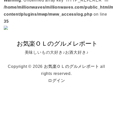
Warning
: Undefined array key "HTTP_REFERER" in
/home/millionwaves/millionwaves.com/public_html/
content/plugins/mwp/mww_accesslog.php
on line
35
美味しいもの大好き♪お酒大好き♪
Copyright © 2026
お気楽ＯＬのグルメレポート
all
rights reserved.
ログイン