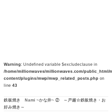
Warning
: Undefined variable $excludeclause in
/home/millionwaves/millionwaves.com/public_html/
content/plugins/mwp/mwp_related_posts.php
on
line
43
鉄板焼き Nami ~かな井~ ② ～戸越☆鉄板焼き・お
好み焼き～