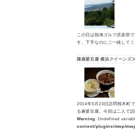
この日は熱海ゴルフ倶楽部で
す。下手なのにご一緒してく
陳麻婆豆腐 横浜クイーンズ
2014年5月23日訪問桜
る麻婆豆腐。今回は二人で訪
Warning
: Undefined variab
content/plugins/mwp/mwp