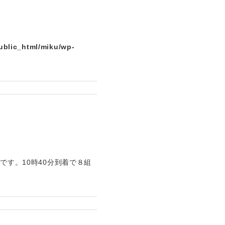
ublic_html/miku/wp-
です。10時40分到着で８組