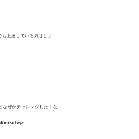
でも上達している気はしま
けどなぜかチャレンジしたくな
l/miku/wp-