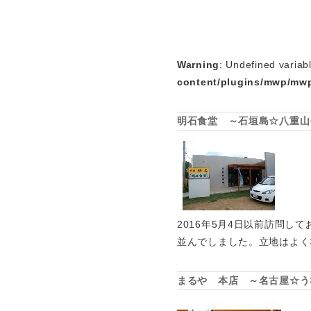
Warning
: Undefined variab
content/plugins/mwp/mwp
明石食堂 ～石垣島☆八重山
2016年5月4日以前訪問し
並んでしました。立地はよく
まるや 本店 ～名古屋☆う