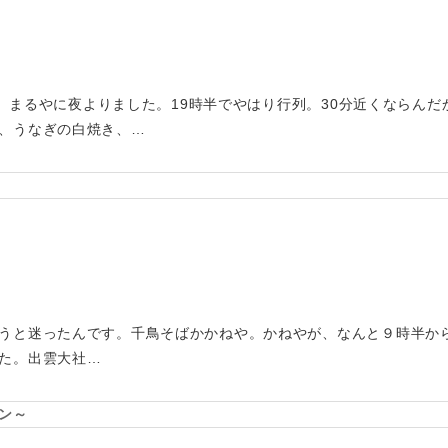
めて、まるやに夜よりました。19時半でやはり行列。30分近くならん
、うなぎの白焼き、…
うと迷ったんです。千鳥そばかかねや。かねやが、なんと９時半か
た。出雲大社…
ン～