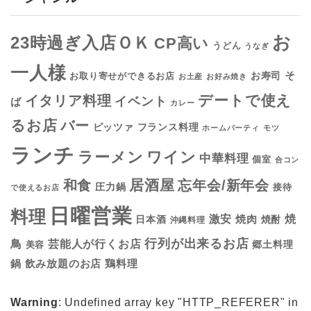
お
23時過ぎ入店ＯＫ
CP高い
うどん
うなぎ
一人様
そ
お寿司
お取り寄せができるお店
お土産
お好み焼き
デートで使え
イタリア料理
イベント
ば
カレー
るお店
バー
フランス料理
ピッツァ
ホームパーティ
モツ
ランチ
ラーメン
ワイン
中華料理
個室
合コン
居酒屋
和食
忘年会/新年会
圧力鍋
接待
で使えるお店
日曜営業
料理
焼
激安
焼肉
日本酒
焼酎
沖縄料理
行列が出来るお店
鳥
芸能人が行くお店
美容
郷土料理
鍋
鶏料理
飲み放題のお店
Warning
: Undefined array key "HTTP_REFERER" in