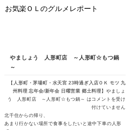
やましょう 人形町店 ～人形町☆もつ鍋
～
【
人形町・茅場町・水天宮
23時過ぎ入店ＯＫ
モツ
九
州料理
忘年会/新年会
日曜営業
郷土料理
】
やましょ
う 人形町店 ～人形町☆もつ鍋～ は
コメントを受け
付けていません
北千住からの帰り、
あまり行かない場所で食事をしたいと途中下車の人形