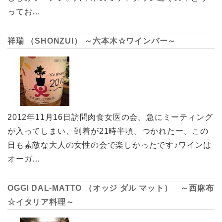
ってお…
祥瑞 （SHONZUI） ～六本木☆ワインバー～
2012年11月16日訪問肉食女医の会。急にミーティング
が入ってしまい、到着が21時半頃。つかれたー。この
日も素敵な大人の女性の会で楽しかったです♪ワインは
オーガ…
OGGI DAL-MATTO （オッジ ダル マット） ～西麻布
☆イタリア料理～