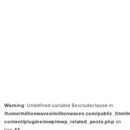
Warning
: Undefined variable $excludeclause in
/home/millionwaves/millionwaves.com/public_html/
content/plugins/mwp/mwp_related_posts.php
on
line
43