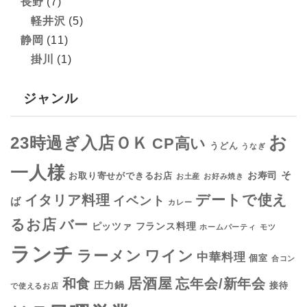
長野
(7)
軽井沢
(5)
静岡
(11)
掛川
(1)
ジャンル
お
23時過ぎ入店ＯＫ
CP高い
うどん
うなぎ
一人様
そ
お寿司
お取り寄せができるお店
お土産
お好み焼き
デートで使え
イタリア料理
イベント
ば
カレー
るお店
バー
フランス料理
ピッツァ
ホームパーティ
モツ
ランチ
ラーメン
ワイン
中華料理
個室
合コン
居酒屋
和食
忘年会/新年会
圧力鍋
接待
で使えるお店