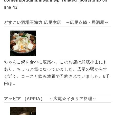
content/plugins/mwp/mwp_related_posts.php
on
line
43
どすこい酒場玉海力 広尾本店 ～広尾☆鍋・居酒屋～
ちゃんこ鍋を食べに広尾へ。このお店は武蔵小山にも
あり、ちょっと気になっていました。広尾の駅からす
ぐ近く。コースと飲み放題で予約されていました。6千
円ほ…
アッピア （APPIA） ～広尾☆イタリア料理～