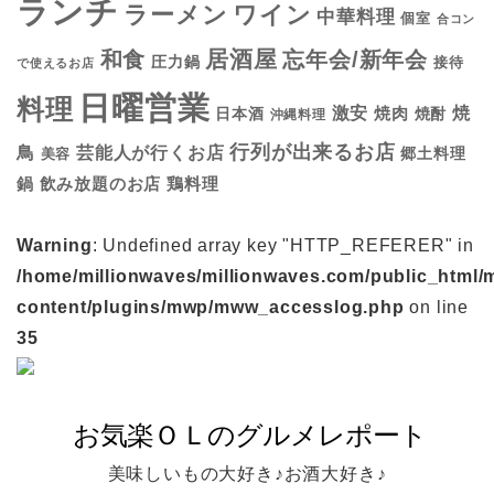
ランチ
ラーメン
ワイン
中華料理
個室
合コン
居酒屋
和食
忘年会/新年会
圧力鍋
接待
で使えるお店
日曜営業
料理
焼
激安
焼肉
日本酒
焼酎
沖縄料理
行列が出来るお店
鳥
芸能人が行くお店
美容
郷土料理
鍋
鶏料理
飲み放題のお店
Warning
: Undefined array key "HTTP_REFERER" in
/home/millionwaves/millionwaves.com/public_html/
content/plugins/mwp/mww_accesslog.php
on line
35
美味しいもの大好き♪お酒大好き♪