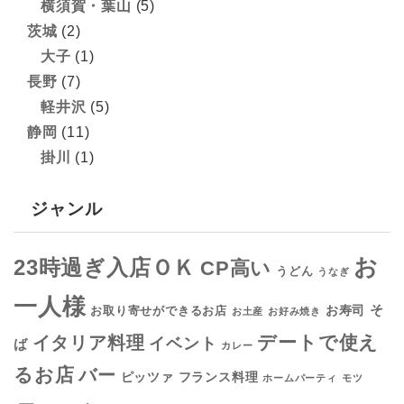
横須賀・葉山
(5)
茨城
(2)
大子
(1)
長野
(7)
軽井沢
(5)
静岡
(11)
掛川
(1)
ジャンル
お
23時過ぎ入店ＯＫ
CP高い
うどん
うなぎ
一人様
そ
お寿司
お取り寄せができるお店
お土産
お好み焼き
デートで使え
イタリア料理
イベント
ば
カレー
るお店
バー
フランス料理
ピッツァ
ホームパーティ
モツ