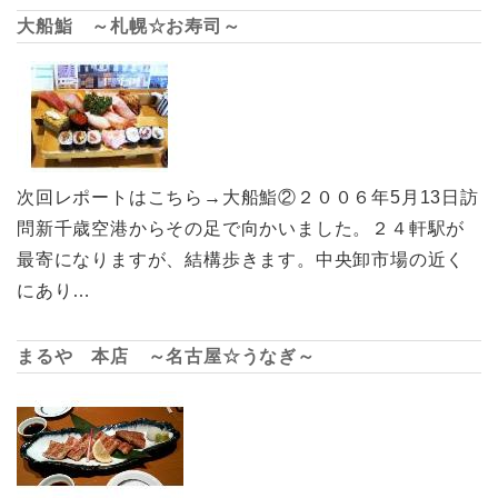
大船鮨 ～札幌☆お寿司～
次回レポートはこちら→大船鮨②２００６年5月13日訪
問新千歳空港からその足で向かいました。２４軒駅が
最寄になりますが、結構歩きます。中央卸市場の近く
にあり…
まるや 本店 ～名古屋☆うなぎ～