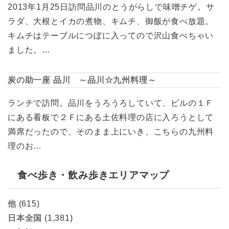
2013年1月25日訪問品川のとうがらしで味噌チゲ。サ
ラダ、大根とイカの煮物、キムチ、御飯が食べ放題。
キムチはテーブルにつぼに入ってので沢山食べちゃい
ました。…
炭の助一座 品川 ～品川☆九州料理～
ランチで訪問。品川をうろうろしていて、ビルの１Ｆ
にある看板で２Ｆにある土佐料理の店に入ろうとして
満席だったので、そのまま上にいき、こちらの九州料
理のお…
食べ歩き・飲み歩きエリアマップ
他
(615)
日本全国
(1,381)