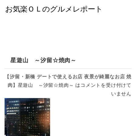
星遊山 ～汐留☆焼肉～
【
汐留・新橋
デートで使えるお店
夜景が綺麗なお店
焼
肉
】
星遊山 ～汐留☆焼肉～ は
コメントを受け付けて
いません