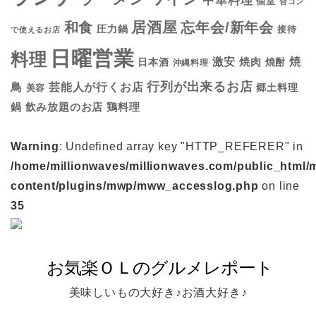
中華料理
個室
合コン
居酒屋
和食
忘年会/新年会
圧力鍋
接待
で使えるお店
日曜営業
料理
焼
激安
焼肉
日本酒
焼酎
沖縄料理
行列が出来るお店
鳥
芸能人が行くお店
美容
郷土料理
鍋
鶏料理
飲み放題のお店
Warning
: Undefined array key "HTTP_REFERER" in
/home/millionwaves/millionwaves.com/public_html/
content/plugins/mwp/mww_accesslog.php
on line
35
美味しいもの大好き♪お酒大好き♪