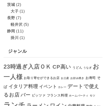
茨城
(2)
大子
(1)
長野
(7)
軽井沢
(5)
静岡
(11)
掛川
(1)
ジャンル
お
23時過ぎ入店ＯＫ
CP高い
うどん
うなぎ
一人様
そ
お寿司
お取り寄せができるお店
お土産
お好み焼き
デートで使え
イタリア料理
イベント
ば
カレー
るお店
バー
フランス料理
ピッツァ
ホームパーティ
モツ
ランチ
ラーメン
ワイン