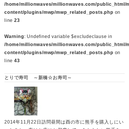
/home/millionwaves/millionwaves.com/public_html/
content/plugins/mwp/mwp_related_posts.php
on
line
23
Warning
: Undefined variable $excludeclause in
/home/millionwaves/millionwaves.com/public_html/
content/plugins/mwp/mwp_related_posts.php
on
line
43
とりで寿司 ～新橋☆お寿司～
2014年11月22日訪問昼間は酉の市に熊手を購入しにい