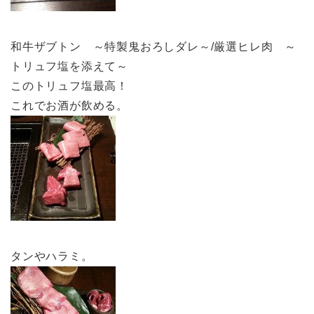
和牛ザブトン ～特製鬼おろしダレ～/厳選ヒレ肉 ～
トリュフ塩を添えて～
このトリュフ塩最高！
これでお酒が飲める。
タンやハラミ。