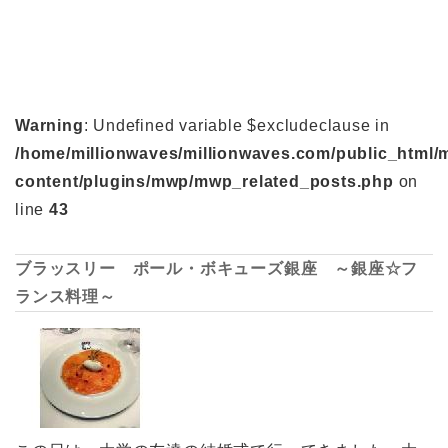
Warning
: Undefined variable $excludeclause in
/home/millionwaves/millionwaves.com/public_html/
content/plugins/mwp/mwp_related_posts.php
on
line
43
ブラッスリー ポール・ボキューズ銀座 ～銀座☆フ
ランス料理～