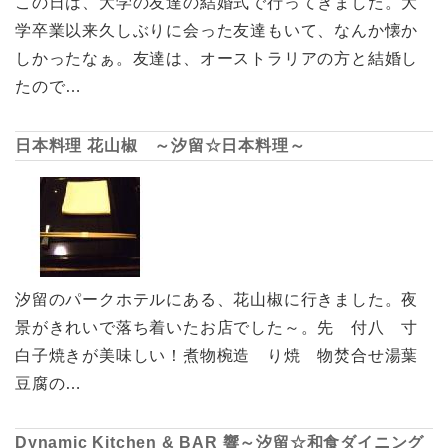
この日は、大学の友達の結婚式で行ってきました。大
学卒業以来久しぶりに会った友達もいて、なんか懐か
しかったなぁ。友達は、オーストラリアの方と結婚し
たので…
日本料理 花山椒 ～汐留☆日本料理～
汐留のパークホテルにある、花山椒に行きました。夜
景がきれいで落ち着いたお店でした～。先 付八 寸
白子焼きが美味しい！煮物椀造 り焼 物焚合せ湯葉
豆腐の…
Dynamic Kitchen & BAR 響～汐留☆和食ダイニング